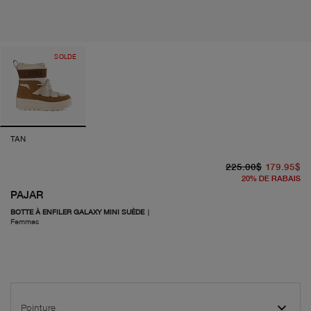
SOLDE
TAN
pr
pr
225.00$
179.95$
20
%
DE RABAIS
PAJAR
BOTTE À ENFILER GALAXY MINI SUÈDE
|
Femmes
Pointure