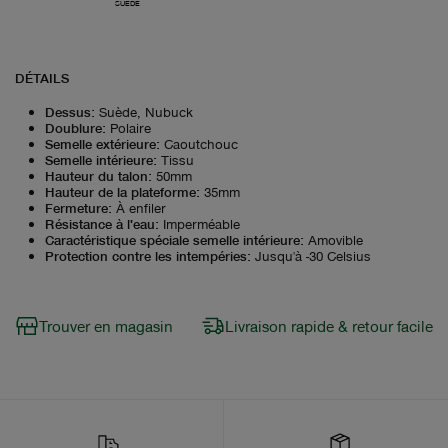
SUÈDE
DÉTAILS
Dessus
:
Suède, Nubuck
Doublure
:
Polaire
Semelle extérieure
:
Caoutchouc
Semelle intérieure
:
Tissu
Hauteur du talon
:
50mm
Hauteur de la plateforme
:
35mm
Fermeture
:
À enfiler
Résistance à l'eau
:
Imperméable
Caractéristique spéciale semelle intérieure
:
Amovible
Protection contre les intempéries
:
Jusqu'à -30 Celsius
Trouver en magasin
Livraison rapide & retour facile