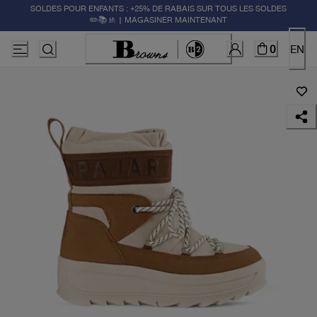
SOLDES POUR ENFANTS : +25% DE RABAIS SUR TOUS LES SOLDES
✏️📚🚸 | MAGASINER MAINTENANT
0
EN