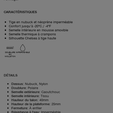
CARACTÉRISTIQUES
Tige en nubuck et néoprène imperméable
Confort jusqu’à -20°C / -4°F
Semelle intérieure en mousse amovible
Semelle thermique à crampons
Silhouette Chelsea à tige haute
DOUBLURE
IMPERMÉABLE
EN
MOLLETON
DÉTAILS
Dessus
:
Nubuck, Nylon
Doublure
:
Polaire
Semelle extérieure
:
Caoutchouc
Semelle intérieure
:
Tissu
Hauteur du talon
:
40mm
Hauteur de la plateforme
:
25mm
Fermeture
:
À enfiler
Résistance à l'eau
:
Imperméable