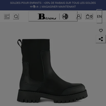
SOLDES POUR ENFANTS : +25% DE RABAIS SUR TOUS LES SOLDES
✏️📚🚸 | MAGASINER MAINTENANT
0
EN