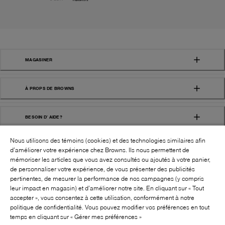
MAGASINER
À PROPS DE BROWNS
BESOIN D' AIDE?
Nous utilisons des témoins (cookies) et des technologies similaires afin
d’améliorer votre expérience chez Browns. Ils nous permettent de
mémoriser les articles que vous avez consultés ou ajoutés à votre panier,
de personnaliser votre expérience, de vous présenter des publicités
pertinentes, de mesurer la performance de nos campagnes (y compris
leur impact en magasin) et d’améliorer notre site. En cliquant sur « Tout
SUIVEZ-NOUS!:
accepter », vous consentez à cette utilisation, conformément à notre
politique de confidentialité. Vous pouvez modifier vos préférences en tout
©
2026
BROWNS SHOES INC. TOUS DROITS
temps en cliquant sur « Gérer mes préférences »
RÉSERVÉS