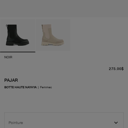
NOIR
pr
275.00$
PAJAR
BOTTE HAUTE NAYHYA
|
Femmes
Pointure