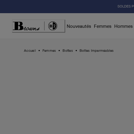
Skip
SOLDES P
to
Content
Nouveautés
Femmes
Hommes
Accueil
Femmes
Bottes
Bottes Imperméables