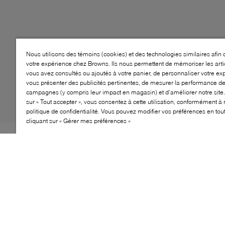
Nous utilisons des témoins (cookies) et des technologies similaires afin 
votre expérience chez Browns. Ils nous permettent de mémoriser les arti
vous avez consultés ou ajoutés à votre panier, de personnaliser votre ex
vous présenter des publicités pertinentes, de mesurer la performance d
campagnes (y compris leur impact en magasin) et d’améliorer notre site.
sur « Tout accepter », vous consentez à cette utilisation, conformément à 
politique de confidentialité. Vous pouvez modifier vos préférences en to
cliquant sur « Gérer mes préférences »
La botte Janie Hi 2.0 de Pajar allie style et
fonctionnalité, en faisant un incontournable de votre
garde-robe d'hiver. Fabriquées à partir de matériaux de
qualité supérieure, ces bottes présentent un design
tendance avec une doublure en fourrure confortable qui
offre chaleur et confort. La semelle durable assure une
excellente traction sur les surfaces glissantes, tandis