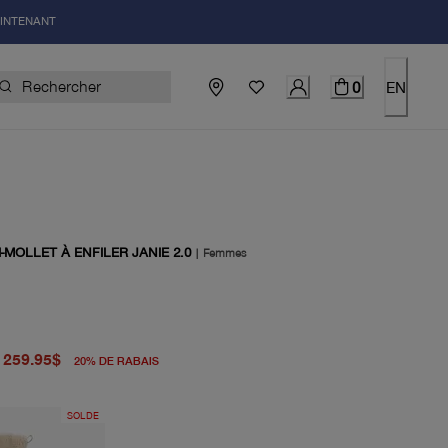
AINTENANT
0
EN
-MOLLET À ENFILER JANIE 2.0
|
Femmes
igine 325.00$
uel 259.95$
259.95$
20
%
DE RABAIS
SOLDE