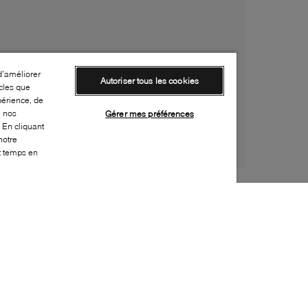
d’améliorer
Autoriser tous les cookies
cles que
périence, de
e nos
Gérer mes préférences
 En cliquant
notre
ut temps en
Style:
PAJA-0062-23-0
Dessus
:
Effet peau de mouton, Nubuck
Doublure
:
Polaire
Semelle extérieure
:
Caoutchouc