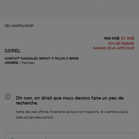
SEL MARIN/NOIR
pr
À 
180.00$
87.98$
51
%
DE RABAIS
RABAIS DÉJÀ APPLIQUÉ
SOREL
KINETIC™ SANDALES IMPACT À TALON À BRIDE
ARRIÈRE
|
Femmes
Oh non, on dirait que nous devons faire un peu de
recherche.
Notre site web affiche l'inventaire de tous nos magasins, et il semble que la
taille soit épuisée partout.