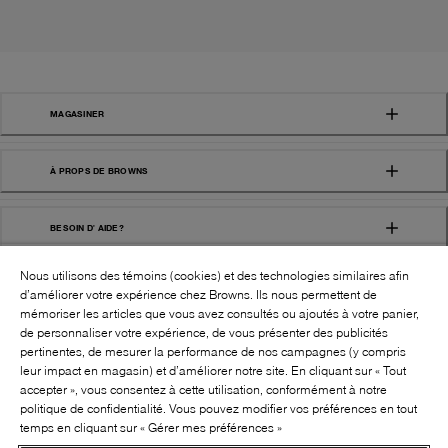
MAGASINER
À PROPS DE BROWNS
BESOIN D' AIDE?
Nous utilisons des témoins (cookies) et des technologies similaires afin
d’améliorer votre expérience chez Browns. Ils nous permettent de
mémoriser les articles que vous avez consultés ou ajoutés à votre panier,
de personnaliser votre expérience, de vous présenter des publicités
pertinentes, de mesurer la performance de nos campagnes (y compris
leur impact en magasin) et d’améliorer notre site. En cliquant sur « Tout
SUIVEZ-NOUS!:
accepter », vous consentez à cette utilisation, conformément à notre
politique de confidentialité. Vous pouvez modifier vos préférences en tout
©
2026
BROWNS SHOES INC. TOUS DROITS
temps en cliquant sur « Gérer mes préférences »
RÉSERVÉS