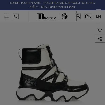
SOLDES POUR ENFANTS : +25% DE RABAIS SUR TOUS LES SOLDES
✏️📚🚸 | MAGASINER MAINTENANT
0
EN