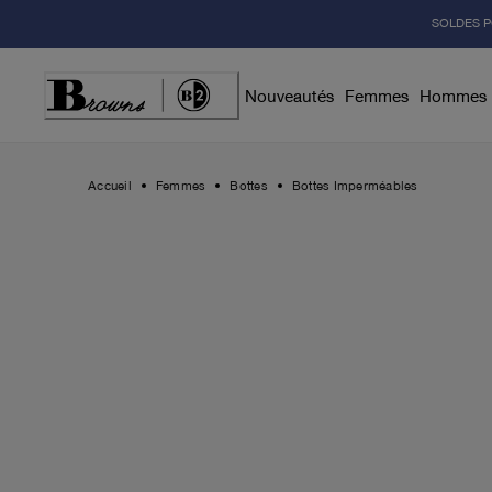
Skip
SOLDES P
to
Content
Nouveautés
Femmes
Hommes
Accueil
Femmes
Bottes
Bottes Imperméables