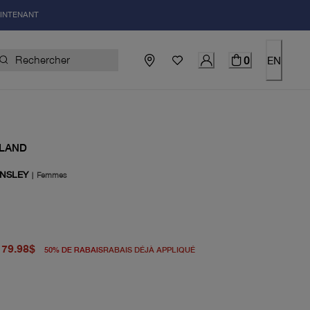
AINTENANT
0
EN
LAND
INSLEY
|
Femmes
igine 160.00$
du prix actuel 79.98$
79.98$
50
%
DE RABAIS
RABAIS DÉJÀ APPLIQUÉ