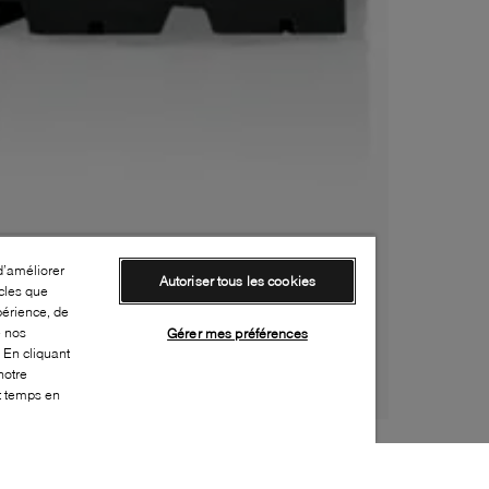
d’améliorer
Autoriser tous les cookies
cles que
périence, de
e nos
Gérer mes préférences
 En cliquant
notre
ut temps en