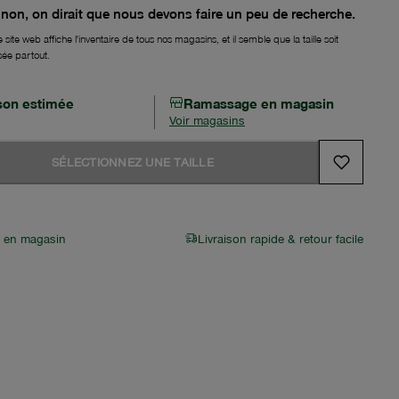
non, on dirait que nous devons faire un peu de recherche.
 site web affiche l'inventaire de tous nos magasins, et il semble que la taille soit
sée partout.
ison estimée
Ramassage en magasin
Voir magasins
SÉLECTIONNEZ UNE TAILLE
r en magasin
Livraison rapide & retour facile