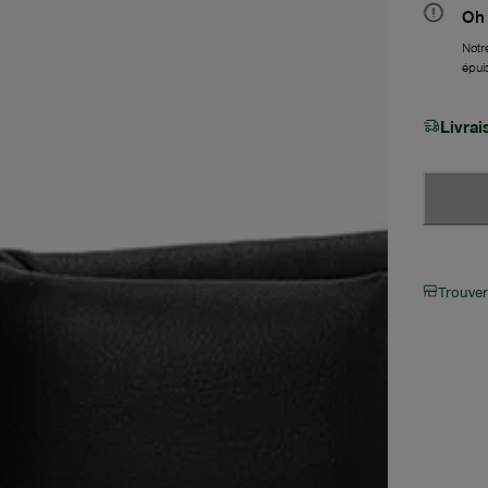
Oh 
Notre
épui
Livra
Trouve