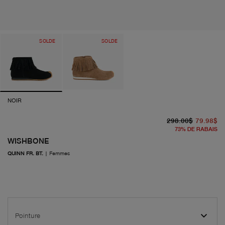
SOLDE
SOLDE
NOIR
pr
pr
298.00$
79.98$
73
%
DE RABAIS
WISHBONE
QUINN FR. BT.
|
Femmes
Pointure