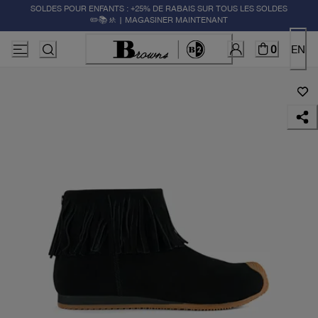
SOLDES POUR ENFANTS : +25% DE RABAIS SUR TOUS LES SOLDES
✏️📚🚸 | MAGASINER MAINTENANT
0
EN