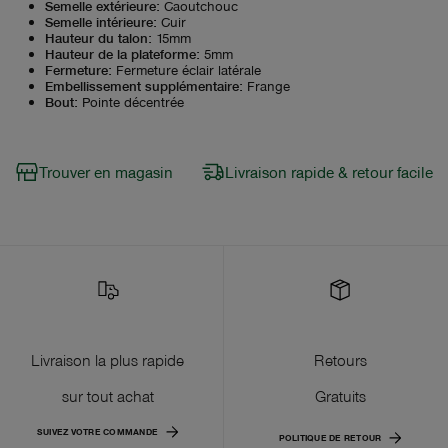
Semelle extérieure
:
Caoutchouc
Semelle intérieure
:
Cuir
Hauteur du talon
:
15mm
Hauteur de la plateforme
:
5mm
Fermeture
:
Fermeture éclair latérale
Embellissement supplémentaire
:
Frange
Bout
:
Pointe décentrée
Trouver en magasin
Livraison rapide & retour facile
Livraison la plus rapide
Retours
sur tout achat
Gratuits
SUIVEZ VOTRE COMMANDE
POLITIQUE DE RETOUR