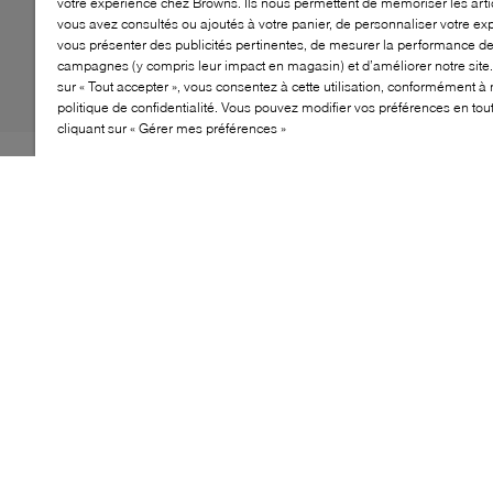
votre expérience chez Browns. Ils nous permettent de mémoriser les arti
vous avez consultés ou ajoutés à votre panier, de personnaliser votre ex
vous présenter des publicités pertinentes, de mesurer la performance d
campagnes (y compris leur impact en magasin) et d’améliorer notre site.
sur « Tout accepter », vous consentez à cette utilisation, conformément à 
politique de confidentialité. Vous pouvez modifier vos préférences en to
cliquant sur « Gérer mes préférences »
S’il y a bien un style qui incarne les saisons de
transition, c’est la botte cavalière. Et WISHBONE en
propose sa propre interprétation avec le modèle Wilma.
Confectionnée en similicuir souple et soyeux, cette
botte à hauteur de genou adopte une allure
minimaliste, sans ornements superflus, pour des
possibilités de style infinies. Montée sur un talon bloc
bas, elle est destinée à devenir un incontournable de
votre garde-robe automnale.
CARACTÉRISTIQUES