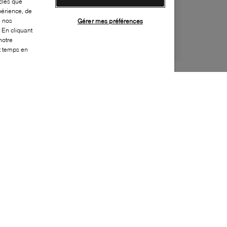
cles que
périence, de
e nos
Gérer mes préférences
 En cliquant
notre
ut temps en
Style:
WISH-0403-01-0
Dessus
:
Effet cuir, Suède
Doublure
:
Suède
Semelle extérieure
:
Caoutchouc
Semelle intérieure
:
Tissu
Hauteur du talon
:
50mm
Hauteur de la plateforme
:
10mm
Fermeture
:
À enfiler
Embellissement supplémentaire
:
Coutures
décoratives
Bout
:
Carré