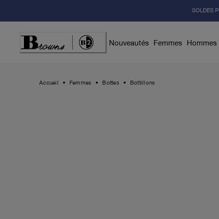
Skip
SOLDES P
to
Content
Nouveautés
Femmes
Hommes
Accueil
Femmes
Bottes
Bottillons