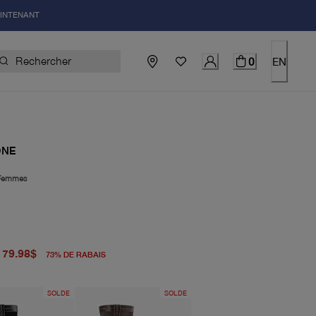
AINTENANT
0
EN
ONE
Femmes
igine 298.00$
el 79.98$
79.98$
73
%
DE RABAIS
SOLDE
SOLDE