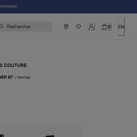
AINTENANT
0
EN
S COUTURE
WER BT
|
Femmes
uel 398.00$