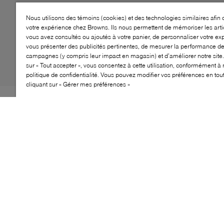
Nous utilisons des témoins (cookies) et des technologies similaires afin 
votre expérience chez Browns. Ils nous permettent de mémoriser les arti
vous avez consultés ou ajoutés à votre panier, de personnaliser votre ex
vous présenter des publicités pertinentes, de mesurer la performance d
campagnes (y compris leur impact en magasin) et d’améliorer notre site.
sur « Tout accepter », vous consentez à cette utilisation, conformément à 
politique de confidentialité. Vous pouvez modifier vos préférences en to
cliquant sur « Gérer mes préférences »
Si vous êtes à la recherche d’un compagnon de garde-
robe automnal, ne cherchez pas plus loin que les
bottines Sunflower de Browns Couture. Dotées d’une
silhouette polyvalente à hauteur de cheville, elles
présentent un bout en amande élégant et reposent sur
un talon bloc bas confortable. Pour une touche d’éclat,
elles sont ornées d’une bride à fermoir au niveau de la
cheville, puis se ferment proprement à l’aide d’une
fermeture éclair discrète.