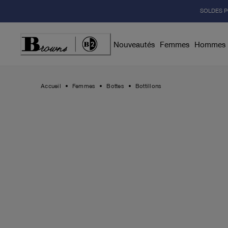
Skip
SOLDES P
to
Content
Nouveautés
Femmes
Hommes
Accueil
Femmes
Bottes
Bottillons