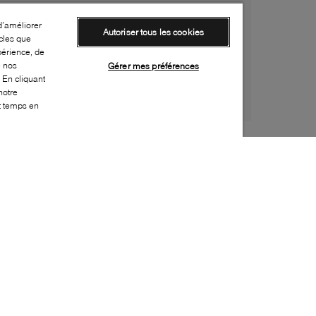
d’améliorer
Autoriser tous les cookies
cles que
périence, de
e nos
Gérer mes préférences
 En cliquant
notre
ut temps en
Style:
BCOU-0175-24-0
Dessus
:
Suède
Doublure
:
Cuir
Semelle extérieure
:
Caoutchouc
Semelle intérieure
:
Cuir
Hauteur du talon
:
30mm
Hauteur de la plateforme
:
5mm
Fermeture
:
Fermeture éclair latérale