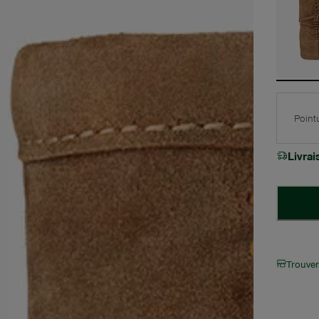
Point
Livra
Trouve