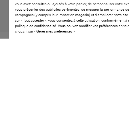
vous avez consultés ou ajoutés à votre panier, de personnaliser votre ex
vous présenter des publicités pertinentes, de mesurer la performance d
campagnes (y compris leur impact en magasin) et d’améliorer notre site.
sur « Tout accepter », vous consentez à cette utilisation, conformément à 
politique de confidentialité. Vous pouvez modifier vos préférences en to
cliquant sur « Gérer mes préférences »
La botte UGG Bucked revisite une silhouette cheville
classique avec une touche artisanale, mettant en valeur
un détail de surpiqûre distinctif. Pensée pour le
quotidien, elle marie douceur sous le pied et stabilité,
offrant le confort signature de la marque dans une
forme polyvalente qui traverse facilement les saisons.
CARACTÉRISTIQUES
Détail de surpiqûre en cuir distinctif
Doublure en peau de mouton 10 mm pour la
chaleur
Semelle intérieure en peau de mouton 10 mm