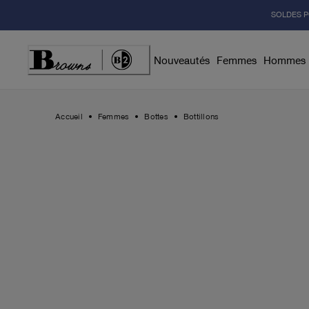
Skip
SOLDES P
to
Content
Nouveautés
Femmes
Hommes
Accueil
Femmes
Bottes
Bottillons