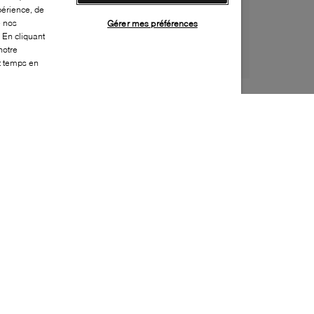
périence, de
e nos
Gérer mes préférences
 En cliquant
notre
ut temps en
Style:
UGGX-0349-22-0
Dessus
:
Suède
Doublure
:
Peau de mouton
Semelle extérieure
:
Caoutchouc
Semelle intérieure
:
Peau de mouton
Hauteur du talon
:
60mm
Hauteur de la plateforme
:
20mm
Fermeture
:
À enfiler
Embellissement supplémentaire
:
Coutures
contrastées, Dentelle
Bout
:
Arrondi