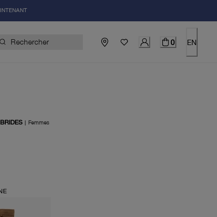
AINTENANT
0
EN
 BRIDES
|
Femmes
uel 405.00$
NE