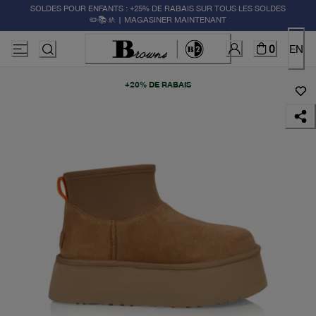
SOLDES POUR ENFANTS : +25% DE RABAIS SUR TOUS LES SOLDES
✏️📚🚸 | MAGASINER MAINTENANT
0
EN
+20% DE RABAIS