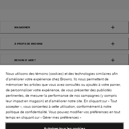
MAGASINER
À PROPS DE BROWNS
BESOIN D' AIDE?
Nous utilisons des témoins (cookies) et des technologies similaires afin
d’améliorer votre expérience chez Browns. Ils nous permettent de
mémoriser les articles que vous avez consultés ou ajoutés à votre panier,
de personnaliser votre expérience, de vous présenter des publicités
pertinentes, de mesurer la performance de nos campagnes (y compris
leur impact en magasin) et d’améliorer notre site. En cliquant sur « Tout
SUIVEZ-NOUS!:
accepter », vous consentez à cette utilisation, conformément à notre
politique de confidentialité. Vous pouvez modifier vos préférences en tout
©
2026
BROWNS SHOES INC. TOUS DROITS
temps en cliquant sur « Gérer mes préférences »
RÉSERVÉS
Autoriser tous les cookies