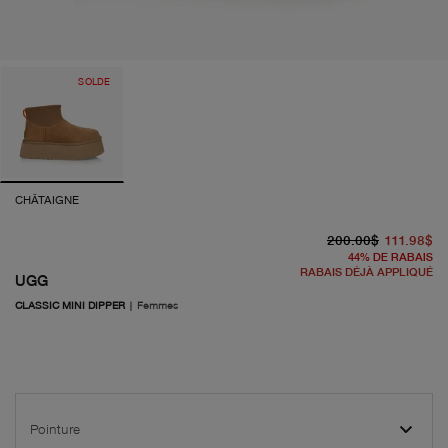
SOLDE
CHÂTAIGNE
pr
pr
200.00$
111.98$
44
%
DE RABAIS
RABAIS DÉJÀ APPLIQUÉ
UGG
CLASSIC MINI DIPPER
|
Femmes
Pointure