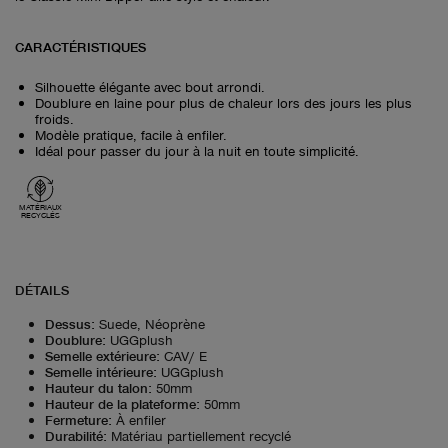
CARACTÉRISTIQUES
Silhouette élégante avec bout arrondi.
Doublure en laine pour plus de chaleur lors des jours les plus
froids.
Modèle pratique, facile à enfiler.
Idéal pour passer du jour à la nuit en toute simplicité.
MATÉRIAUX
RECYCLÉS
DÉTAILS
Dessus
:
Suede, Néoprène
Doublure
:
UGGplush
Semelle extérieure
:
CAV/ E
Semelle intérieure
:
UGGplush
Hauteur du talon
:
50mm
Hauteur de la plateforme
:
50mm
Fermeture
:
À enfiler
Durabilité
:
Matériau partiellement recyclé