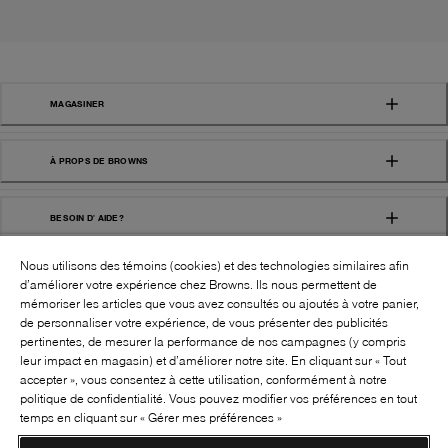
MAGASINER
À PROPS DE BROWNS
BESOIN D' AIDE?
Nous utilisons des témoins (cookies) et des technologies similaires afin
d’améliorer votre expérience chez Browns. Ils nous permettent de
mémoriser les articles que vous avez consultés ou ajoutés à votre panier,
de personnaliser votre expérience, de vous présenter des publicités
pertinentes, de mesurer la performance de nos campagnes (y compris
leur impact en magasin) et d’améliorer notre site. En cliquant sur « Tout
SUIVEZ-NOUS!:
accepter », vous consentez à cette utilisation, conformément à notre
politique de confidentialité. Vous pouvez modifier vos préférences en tout
©
2026
BROWNS SHOES INC. TOUS DROITS
temps en cliquant sur « Gérer mes préférences »
RÉSERVÉS