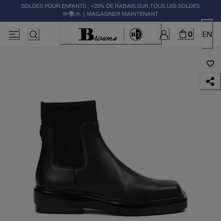
SOLDES POUR ENFANTS : +25% DE RABAIS SUR TOUS LES SOLDES
✏️📚🚸 | MAGASINER MAINTENANT
0
EN