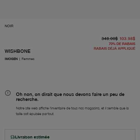
NOIR
pr
À 
348.00$
103.98$
70
%
DE RABAIS
RABAIS DÉJÀ APPLIQUÉ
WISHBONE
IMOGEN
|
Femmes
Oh non, on dirait que nous devons faire un peu de
recherche.
Notre site web affiche l'inventaire de tous nos magasins, et il semble que la
taille soit épuisée partout.
Livraison estimée