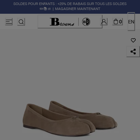
SOLDES POUR ENFANTS : +25% DE RABAIS SUR TOUS LES SOLDES
✏️📚🚸 | MAGASINER MAINTENANT
0
EN