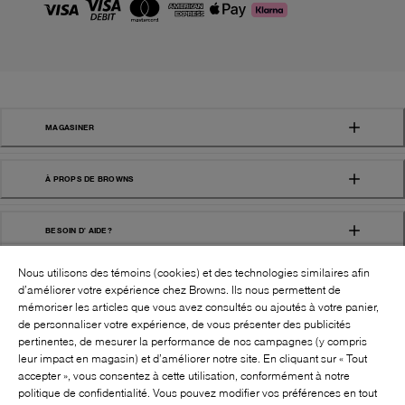
MAGASINER
À PROPS DE BROWNS
BESOIN D' AIDE?
Nous utilisons des témoins (cookies) et des technologies similaires afin
d’améliorer votre expérience chez Browns. Ils nous permettent de
mémoriser les articles que vous avez consultés ou ajoutés à votre panier,
de personnaliser votre expérience, de vous présenter des publicités
pertinentes, de mesurer la performance de nos campagnes (y compris
leur impact en magasin) et d’améliorer notre site. En cliquant sur « Tout
SUIVEZ-NOUS!:
accepter », vous consentez à cette utilisation, conformément à notre
politique de confidentialité. Vous pouvez modifier vos préférences en tout