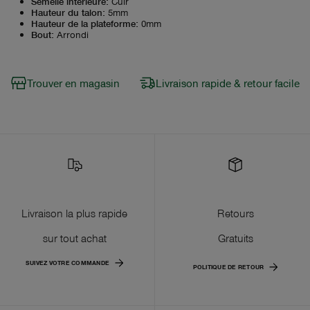
Semelle intérieure
:
Cuir
Hauteur du talon
:
5mm
Hauteur de la plateforme
:
0mm
Bout
:
Arrondi
Trouver en magasin
Livraison rapide & retour facile
Livraison la plus rapide
Retours
sur tout achat
Gratuits
SUIVEZ VOTRE COMMANDE
POLITIQUE DE RETOUR