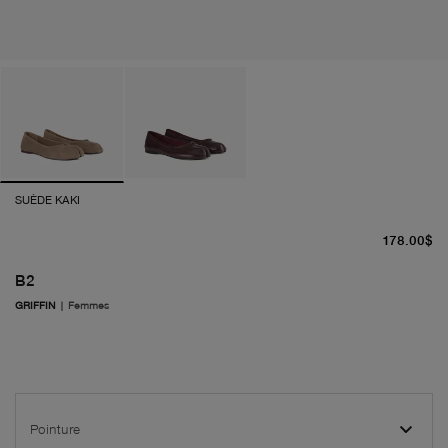
SUÈDE KAKI
pr
178.00$
B2
GRIFFIN
|
Femmes
Pointure