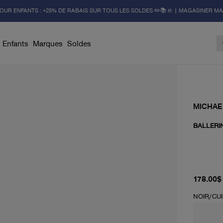
OUR ENFANTS : +25% DE RABAIS SUR TOUS LES SOLDES ✏️📚🚸 | MAGASINER M
Enfants
Marques
Soldes
MICHAE
BALLERIN
prix actu
178.00$
NOIR/CU