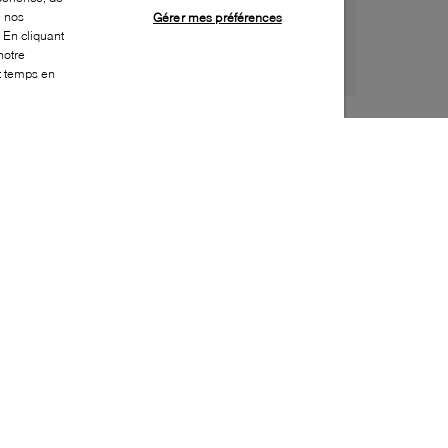
e nos
Gérer mes préférences
 En cliquant
notre
ut temps en
Style:
MKOR-0421-01-0
Dessus
:
Cuir, Cuir verni
Doublure
:
Effet cuir
Semelle extérieure
:
Caoutchouc
Semelle intérieure
:
Effet cuir
Hauteur du talon
:
5mm
Hauteur de la plateforme
:
0mm
Embellissement supplémentaire
:
Boucle,
Ornement à logo
Bout
:
Amande