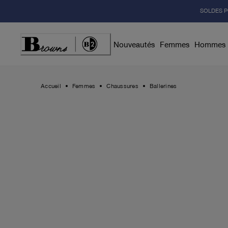
Skip
SOLDES P
to
Content
Nouveautés
Femmes
Hommes
Accueil
Femmes
Chaussures
Ballerines