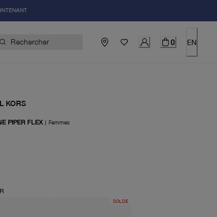
AINTENANT
0
EN
L KORS
E PIPER FLEX
|
Femmes
el 178.00$
IR
SOLDE