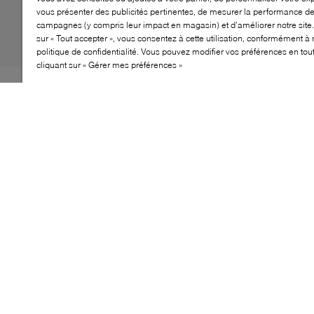
vous présenter des publicités pertinentes, de mesurer la performance d
campagnes (y compris leur impact en magasin) et d’améliorer notre site.
sur « Tout accepter », vous consentez à cette utilisation, conformément à 
politique de confidentialité. Vous pouvez modifier vos préférences en to
cliquant sur « Gérer mes préférences »
Grâce à leur construction flexible et à leur semelle
intérieure bien rembourrée, les ballerines Piper Flex de
Michael Kors sont parfaits pour rehausser vos tenues de
soirée et de bureau. Agrémentés d’une boucle, ils
insuffleront une touche sophistiquée à vos tenues et
vos ensembles.
CARACTÉRISTIQUES
Ballerine élégante avec bout rond classique
Confectionné en matériaux de qualité pour une
durabilité optimale
Semelle intérieure rembourrée pour un confort tout
au long de la journée