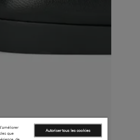
d’améliorer
Autoriser tous les cookies
cles que
périence, de