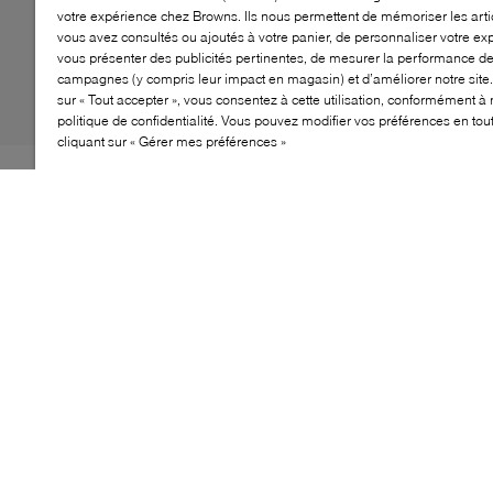
votre expérience chez Browns. Ils nous permettent de mémoriser les arti
vous avez consultés ou ajoutés à votre panier, de personnaliser votre ex
vous présenter des publicités pertinentes, de mesurer la performance d
campagnes (y compris leur impact en magasin) et d’améliorer notre site.
sur « Tout accepter », vous consentez à cette utilisation, conformément à 
politique de confidentialité. Vous pouvez modifier vos préférences en to
cliquant sur « Gérer mes préférences »
Lorsqu'il s'agit de chaussures confortables, peu de
styles se comparent aux ballerines. Et à ce propos, les
Zaria de WISHBONE sont parmi les meilleures.
Fabriquées à partir de matériaux doux qui bougent
confortablement à chaque pas, cette paire présente une
semelle intérieure rembourrée offrant du soutien. Un
bout carré élégant complète leur profil, agrémenté d'un
petit nœud délicat sur le dessus en V.
CARACTÉRISTIQUES
Ballerines élégantes qui ajoutent une touche