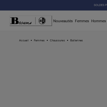
Skip
SOLDES P
to
Content
Nouveautés
Femmes
Hommes
Accueil
Femmes
Chaussures
Ballerines