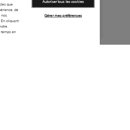
Autoriser tous les cookies
cles que
périence, de
e nos
Gérer mes préférences
 En cliquant
notre
ut temps en
Style:
WISH-0270-24-0
Dessus
:
Satin
Doublure
:
Cuir
Semelle extérieure
:
Caoutchouc
Semelle intérieure
:
Cuir
Hauteur du talon
:
10mm
Hauteur de la plateforme
:
0mm
Embellissement supplémentaire
:
Boucle
Bout
:
Carré