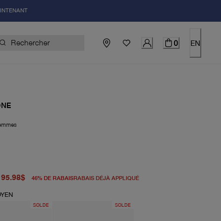
AINTENANT
0
EN
ONE
emmes
igine 178.00$
el 95.98$
95.98$
46
%
DE RABAIS
RABAIS DÉJÀ APPLIQUÉ
OYEN
SOLDE
SOLDE