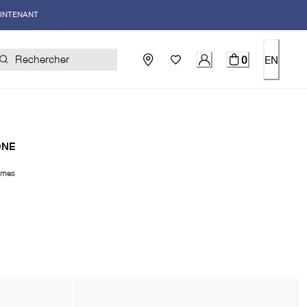
AINTENANT
0
EN
ONE
mes
uel 198.00$