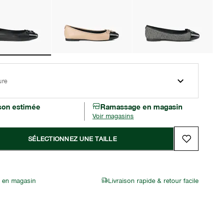
ure
ison estimée
Ramassage en magasin
Voir magasins
SÉLECTIONNEZ UNE TAILLE
r en magasin
Livraison rapide & retour facile