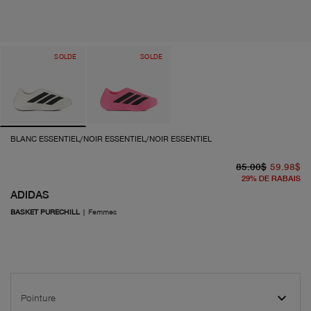
SOLDE
SOLDE
BLANC ESSENTIEL/NOIR ESSENTIEL/NOIR ESSENTIEL
pr
pr
85.00$
59.98$
29
%
DE RABAIS
ADIDAS
BASKET PURECHILL
|
Femmes
Pointure