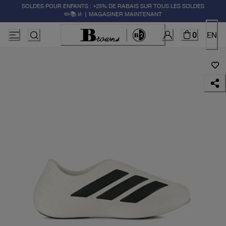
SOLDES POUR ENFANTS : +25% DE RABAIS SUR TOUS LES SOLDES
✏️📚🚸 | MAGASINER MAINTENANT
0
EN