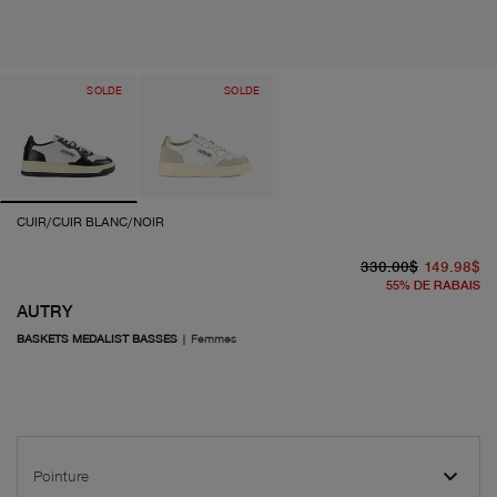
SOLDE
SOLDE
CUIR/CUIR BLANC/NOIR
pr
pr
330.00$
149.98$
55
%
DE RABAIS
AUTRY
BASKETS MEDALIST BASSES
|
Femmes
Pointure