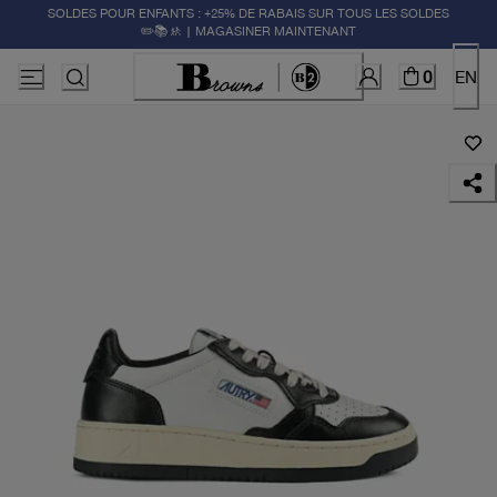
SOLDES POUR ENFANTS : +25% DE RABAIS SUR TOUS LES SOLDES
✏️📚🚸 | MAGASINER MAINTENANT
0
EN