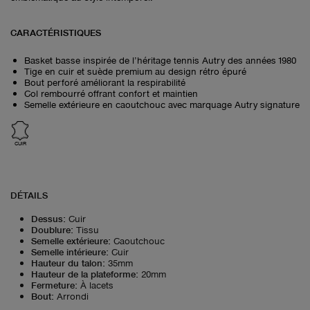
CARACTÉRISTIQUES
Basket basse inspirée de l’héritage tennis Autry des années 1980
Tige en cuir et suède premium au design rétro épuré
Bout perforé améliorant la respirabilité
Col rembourré offrant confort et maintien
Semelle extérieure en caoutchouc avec marquage Autry signature
CUIR
DÉTAILS
Dessus
:
Cuir
Doublure
:
Tissu
Semelle extérieure
:
Caoutchouc
Semelle intérieure
:
Cuir
Hauteur du talon
:
35mm
Hauteur de la plateforme
:
20mm
Fermeture
:
À lacets
Bout
:
Arrondi