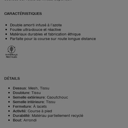
CARACTÉRISTIQUES
Double amorti infusé à l’azote
Foulée ultra-douce et réactive
Matériaux durables et fabrication éthique
Parfaite pour la course sur route longue distance
MATÉRIAUX
RECYCLÉS
DÉTAILS
Dessus
:
Mesh, Tissu
Doublure
:
Tissu
Semelle extérieure
:
Caoutchouc
Semelle intérieure
:
Tissu
Fermeture
:
À lacets
Activité
:
Course à pied
Durabilité
:
Matériau partiellement recyclé
Bout
:
Arrondi