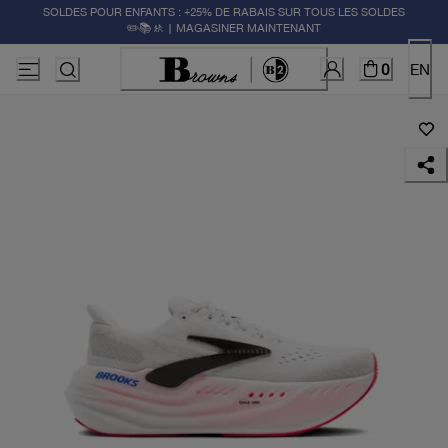
SOLDES POUR ENFANTS : +25% DE RABAIS SUR TOUS LES SOLDES
✏️📚🚸 | MAGASINER MAINTENANT
0
EN