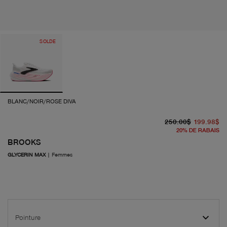
SOLDE
BLANC/NOIR/ROSE DIVA
pr
pr
250.00$
199.98$
20
%
DE RABAIS
BROOKS
GLYCERIN MAX
|
Femmes
Pointure