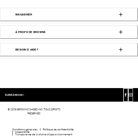
MAGASINER
À PROPS DE BROWNS
BESOIN D' AIDE?
SUIVEZ-NOUS!:
©
2026
BROWNS SHOES INC. TOUS DROITS
RÉSERVÉS
Conditions générales
Politique de confidentialité
Accessibilité
Transparence de la chaîne d’approvisionnement