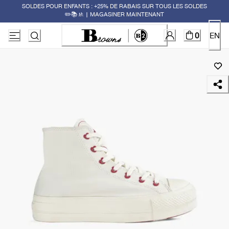
SOLDES POUR ENFANTS : +25% DE RABAIS SUR TOUS LES SOLDES
✏️📚🚸 | MAGASINER MAINTENANT
0
EN