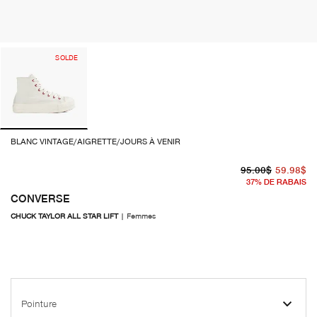
SOLDE
BLANC VINTAGE/AIGRETTE/JOURS À VENIR
pr
pr
95.00$
59.98$
37
%
DE RABAIS
CONVERSE
CHUCK TAYLOR ALL STAR LIFT
|
Femmes
Pointure