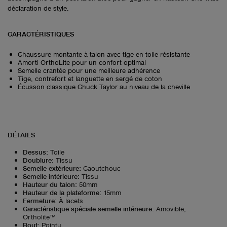
déclaration de style.
CARACTÉRISTIQUES
Chaussure montante à talon avec tige en toile résistante
Amorti OrthoLite pour un confort optimal
Semelle crantée pour une meilleure adhérence
Tige, contrefort et languette en sergé de coton
Écusson classique Chuck Taylor au niveau de la cheville
DÉTAILS
Dessus
:
Toile
Doublure
:
Tissu
Semelle extérieure
:
Caoutchouc
Semelle intérieure
:
Tissu
Hauteur du talon
:
50mm
Hauteur de la plateforme
:
15mm
Fermeture
:
À lacets
Caractéristique spéciale semelle intérieure
:
Amovible,
Ortholite™
Bout
:
Pointu