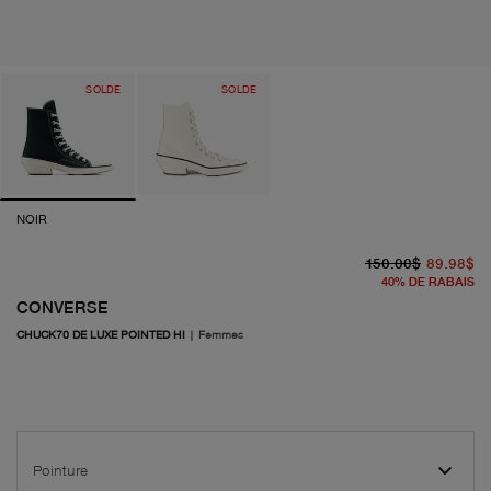
SOLDE
SOLDE
NOIR
pr
pr
150.00$
89.98$
40
%
DE RABAIS
CONVERSE
CHUCK70 DE LUXE POINTED HI
|
Femmes
Pointure