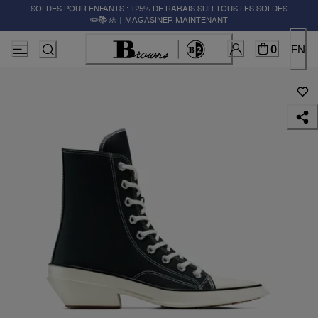
SOLDES POUR ENFANTS : +25% DE RABAIS SUR TOUS LES SOLDES
✏️📚🚸 | MAGASINER MAINTENANT
0
EN