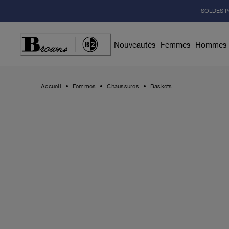
Skip
SOLDES P
to
Content
Nouveautés
Femmes
Hommes
Accueil
Femmes
Chaussures
Baskets