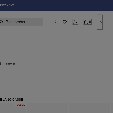
AINTENANT
0
EN
3
|
Femmes
uel 188.00$
BLANC CASSÉ
SOLDE