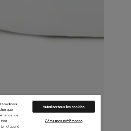
d’améliorer
Autoriser tous les cookies
cles que
périence, de
e nos
Gérer mes préférences
 En cliquant