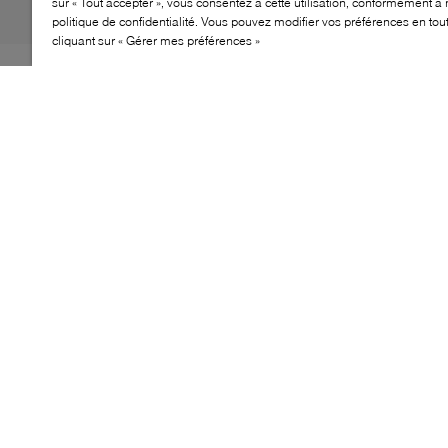
sur « Tout accepter », vous consentez à cette utilisation, conformément à 
politique de confidentialité. Vous pouvez modifier vos préférences en to
cliquant sur « Gérer mes préférences »
La basket plateforme GXCP‑03 de Geox allie hauteur
moderne et confort quotidien : tige en cuir souple et
semelle plateforme respirante conçue pour amortir les
chocs et garder le pied au frais. Minimaliste et actuelle,
elle apporte une touche urbaine affirmée au quotidien.
CARACTÉRISTIQUES
Tige en cuir souple au design épuré
Technologie de semelle respirante Geox
Plateforme amortissante et légère
Construction légère pour un port prolongé
Silhouette à lacets pour maintien sûr
SUÈDE