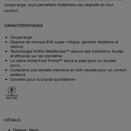
coupe large, vous permettant d'atteindre vos objectifs en tout
confort.
CARACTÉRISTIQUES
Coupe large
Dispose de mousse EVA super critique, ajoutant résilience et
rebond
Technologie HOKA MetaRocker™ assure des transitions fluides
et efficaces sur les kilomètres
Le cadre Active Foot Frame™ berce le pied pour un soutien
accru
Comprend une semelle intérieure en EVA moulée pour un confort
amélioré
Convient pour la course quotidienne
MATÉRIAUX
RECYCLÉS
DÉTAILS
Dessus
:
Mesh