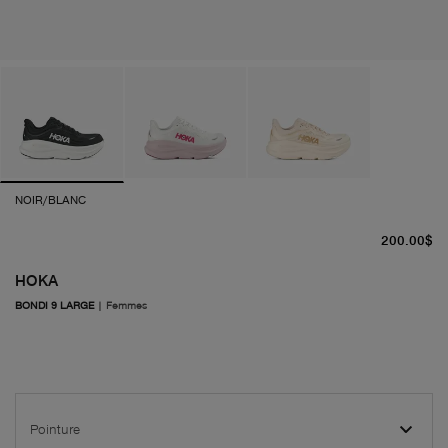
NOIR/BLANC
pr
200.00$
HOKA
BONDI 9 LARGE
|
Femmes
Pointure