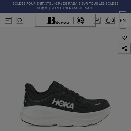
SOLDES POUR ENFANTS : +25% DE RABAIS SUR TOUS LES SOLDES
✏️📚🚸 | MAGASINER MAINTENANT
0
EN