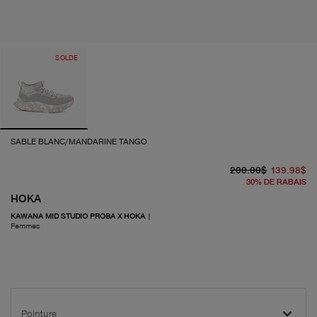
SOLDE
SABLE BLANC/MANDARINE TANGO
pr
pr
200.00$
139.98$
30
%
DE RABAIS
HOKA
KAWANA MID STUDIO PROBA X HOKA
|
Femmes
Pointure