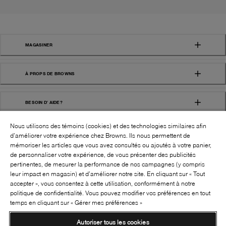
MAGASINER
À PROPS DE BROWNS
BESOIN D' AIDE?
Nous utilisons des témoins (cookies) et des technologies similaires afin
d’améliorer votre expérience chez Browns. Ils nous permettent de
mémoriser les articles que vous avez consultés ou ajoutés à votre panier,
de personnaliser votre expérience, de vous présenter des publicités
pertinentes, de mesurer la performance de nos campagnes (y compris
leur impact en magasin) et d’améliorer notre site. En cliquant sur « Tout
SUIVEZ-NOUS!:
accepter », vous consentez à cette utilisation, conformément à notre
politique de confidentialité. Vous pouvez modifier vos préférences en tout
©
2026
BROWNS SHOES INC. TOUS DROITS
temps en cliquant sur « Gérer mes préférences »
RÉSERVÉS
Autoriser tous les cookies