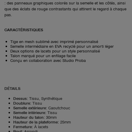
: des panneaux graphiques colorés sur la semelle et les côtés, ainsi
que des éclats de rouge contrastants qui attirent le regard à chaque
pas.
CARACTÉRISTIQUES
Tige en mesh sublimé avec imprimé personnalisé
Semelle intermédiaire en EVA recyclé pour un amorti léger
Deux options de lacets pour un style personnalisé
Talon marqué pour un enfilage facile
Conçu en collaboration avec Studio Proba
DÉTAILS
Dessus
:
Tissu, Synthétique
Doublure
:
Tissu
Semelle extérieure
:
Caoutchouc
Semelle intérieure
:
Tissu
Hauteur du talon
:
30mm
Hauteur de la plateforme
:
25mm
Fermeture
:
À lacets
Bout
:
Arrondi