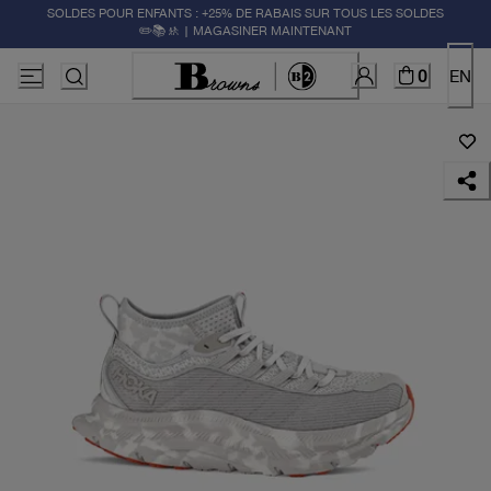
SOLDES POUR ENFANTS : +25% DE RABAIS SUR TOUS LES SOLDES
✏️📚🚸 | MAGASINER MAINTENANT
0
EN