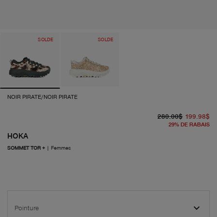
SOLDE
SOLDE
NOIR PIRATE/NOIR PIRATE
pr
pr
280.00$
199.98$
29
%
DE RABAIS
HOKA
SOMMET TOR +
|
Femmes
Pointure