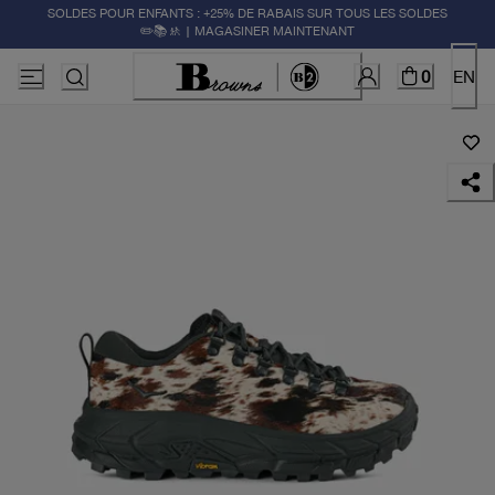
SOLDES POUR ENFANTS : +25% DE RABAIS SUR TOUS LES SOLDES
✏️📚🚸 | MAGASINER MAINTENANT
0
EN