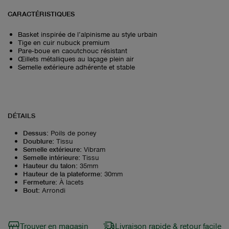
CARACTÉRISTIQUES
Basket inspirée de l’alpinisme au style urbain
Tige en cuir nubuck premium
Pare‑boue en caoutchouc résistant
Œillets métalliques au laçage plein air
Semelle extérieure adhérente et stable
DÉTAILS
Dessus
:
Poils de poney
Doublure
:
Tissu
Semelle extérieure
:
Vibram
Semelle intérieure
:
Tissu
Hauteur du talon
:
35mm
Hauteur de la plateforme
:
30mm
Fermeture
:
À lacets
Bout
:
Arrondi
Trouver en magasin
Livraison rapide & retour facile