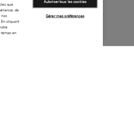
Autoriser tous les cookies
cles que
périence, de
e nos
Gérer mes préférences
 En cliquant
notre
ut temps en
Style:
LACO-0184-42-0
Dessus
:
Nylon, Suède
Doublure
:
Tissu
Semelle extérieure
:
Caoutchouc
Semelle intérieure
:
Tissu
Hauteur du talon
:
40mm
Hauteur de la plateforme
:
20mm
Fermeture
:
À lacets
Bout
:
Arrondi