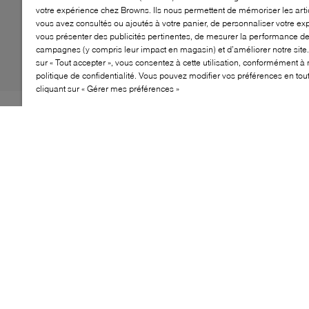
votre expérience chez Browns. Ils nous permettent de mémoriser les arti
vous avez consultés ou ajoutés à votre panier, de personnaliser votre ex
vous présenter des publicités pertinentes, de mesurer la performance d
campagnes (y compris leur impact en magasin) et d’améliorer notre site.
sur « Tout accepter », vous consentez à cette utilisation, conformément à 
politique de confidentialité. Vous pouvez modifier vos préférences en to
cliquant sur « Gérer mes préférences »
Inspirée des baskets de course des années 70, la basket
Elite Active de Lacoste allie style rétro et confort
moderne. Sa tige en nylon et suède est associée à une
semelle intermédiaire en EVA amortissante et à une
semelle OrthoLite® respirante pour un port quotidien
agréable. Une semelle extérieure en caoutchouc
durable et le crocodile emblématique complètent ce
modèle urbain.
CARACTÉRISTIQUES
Silhouette inspirée des chaussures de course des