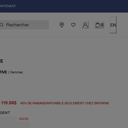
AINTENANT
0
EN
TE
TIVE
|
Femmes
igine 220.00$
el 119.98$
119.98$
45
%
DE RABAIS
DISPONIBLE SEULEMENT CHEZ BROWNS
RGENT
SOLDE