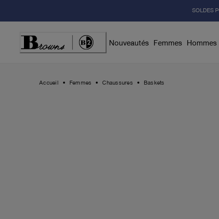
Skip
SOLDES P
to
Content
Nouveautés
Femmes
Hommes
Accueil
Femmes
Chaussures
Baskets