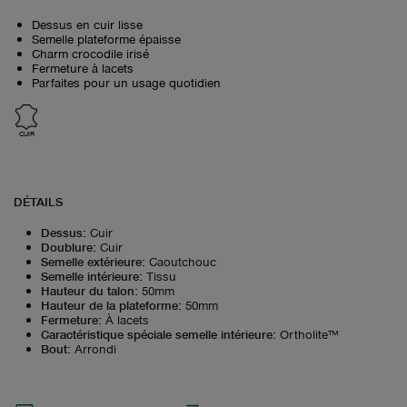
Dessus en cuir lisse
Semelle plateforme épaisse
Charm crocodile irisé
Fermeture à lacets
Parfaites pour un usage quotidien
CUIR
DÉTAILS
Dessus
:
Cuir
Doublure
:
Cuir
Semelle extérieure
:
Caoutchouc
Semelle intérieure
:
Tissu
Hauteur du talon
:
50mm
Hauteur de la plateforme
:
50mm
Fermeture
:
À lacets
Caractéristique spéciale semelle intérieure
:
Ortholite™
Bout
:
Arrondi