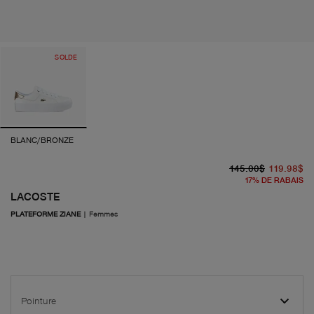
SOLDE
BLANC/BRONZE
pr
pr
145.00$
119.98$
17
%
DE RABAIS
LACOSTE
PLATEFORME ZIANE
|
Femmes
Pointure