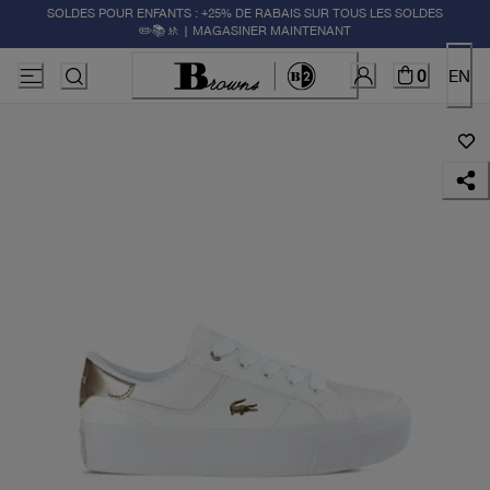
SOLDES POUR ENFANTS : +25% DE RABAIS SUR TOUS LES SOLDES
✏️📚🚸 | MAGASINER MAINTENANT
0
EN