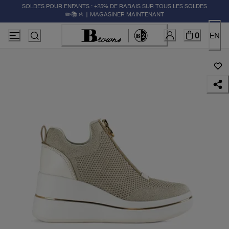
SOLDES POUR ENFANTS : +25% DE RABAIS SUR TOUS LES SOLDES
✏️📚🚸 | MAGASINER MAINTENANT
0
EN