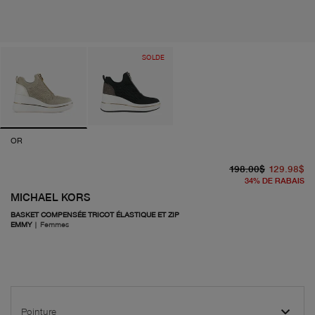
SOLDE
OR
pr
pr
198.00$
129.98$
34
%
DE RABAIS
MICHAEL KORS
BASKET COMPENSÉE TRICOT ÉLASTIQUE ET ZIP
EMMY
|
Femmes
Pointure