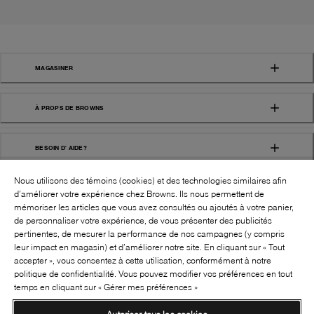
MAGASINER
À PROPS DE BROWNS
BESOIN D' AIDE?
Nous utilisons des témoins (cookies) et des technologies similaires afin
d’améliorer votre expérience chez Browns. Ils nous permettent de
mémoriser les articles que vous avez consultés ou ajoutés à votre panier,
de personnaliser votre expérience, de vous présenter des publicités
pertinentes, de mesurer la performance de nos campagnes (y compris
leur impact en magasin) et d’améliorer notre site. En cliquant sur « Tout
SUIVEZ-NOUS!:
accepter », vous consentez à cette utilisation, conformément à notre
politique de confidentialité. Vous pouvez modifier vos préférences en tout
©
2026
BROWNS SHOES INC. TOUS DROITS
temps en cliquant sur « Gérer mes préférences »
RÉSERVÉS