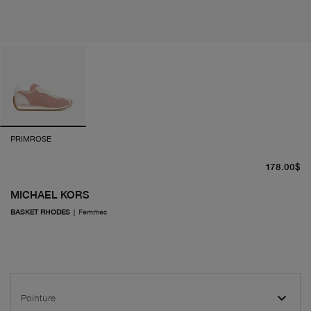
PRIMROSE
pr
178.00$
MICHAEL KORS
BASKET RHODES
|
Femmes
Pointure