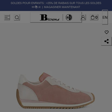
SOLDES POUR ENFANTS : +25% DE RABAIS SUR TOUS LES SOLDES
✏️📚🚸 | MAGASINER MAINTENANT
0
EN