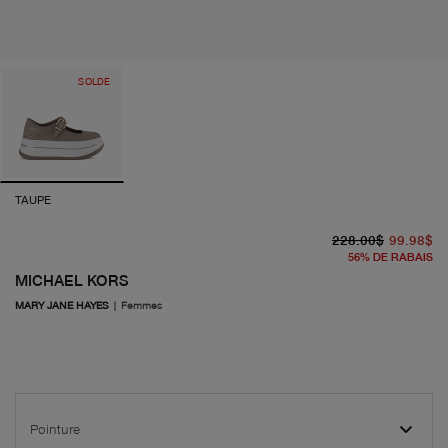
SOLDE
TAUPE
pr
pr
228.00$
99.98$
56
%
DE RABAIS
MICHAEL KORS
MARY JANE HAYES
|
Femmes
Pointure