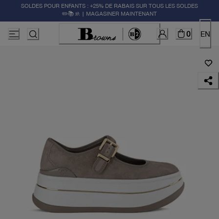
SOLDES POUR ENFANTS : +25% DE RABAIS SUR TOUS LES SOLDES
✏️📚🚸 | MAGASINER MAINTENANT
0
EN