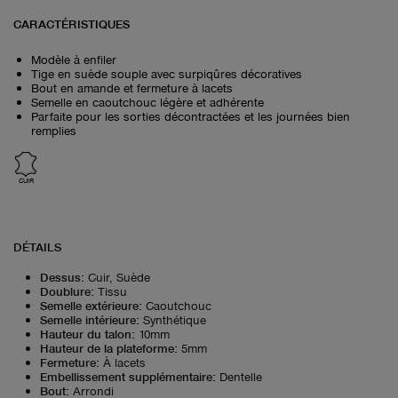
CARACTÉRISTIQUES
Modèle à enfiler
Tige en suède souple avec surpiqûres décoratives
Bout en amande et fermeture à lacets
Semelle en caoutchouc légère et adhérente
Parfaite pour les sorties décontractées et les journées bien
remplies
CUIR
DÉTAILS
Dessus
:
Cuir, Suède
Doublure
:
Tissu
Semelle extérieure
:
Caoutchouc
Semelle intérieure
:
Synthétique
Hauteur du talon
:
10mm
Hauteur de la plateforme
:
5mm
Fermeture
:
À lacets
Embellissement supplémentaire
:
Dentelle
Bout
:
Arrondi