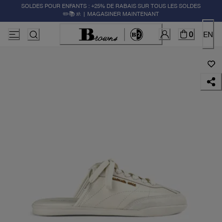
SOLDES POUR ENFANTS : +25% DE RABAIS SUR TOUS LES SOLDES
✏️📚🚸 | MAGASINER MAINTENANT
0
EN