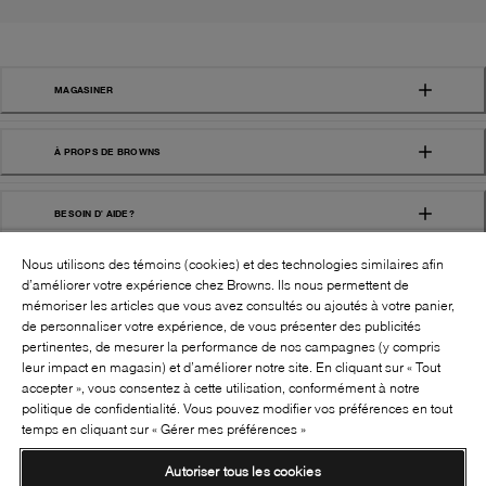
MAGASINER
À PROPS DE BROWNS
BESOIN D' AIDE?
Nous utilisons des témoins (cookies) et des technologies similaires afin
d’améliorer votre expérience chez Browns. Ils nous permettent de
mémoriser les articles que vous avez consultés ou ajoutés à votre panier,
de personnaliser votre expérience, de vous présenter des publicités
pertinentes, de mesurer la performance de nos campagnes (y compris
leur impact en magasin) et d’améliorer notre site. En cliquant sur « Tout
SUIVEZ-NOUS!:
accepter », vous consentez à cette utilisation, conformément à notre
politique de confidentialité. Vous pouvez modifier vos préférences en tout
©
2026
BROWNS SHOES INC. TOUS DROITS
temps en cliquant sur « Gérer mes préférences »
RÉSERVÉS
Autoriser tous les cookies