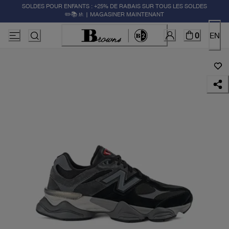
SOLDES POUR ENFANTS : +25% DE RABAIS SUR TOUS LES SOLDES
✏️📚🚸 | MAGASINER MAINTENANT
0
EN