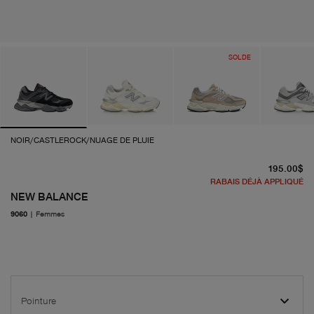
SOLDE
NOIR/CASTLEROCK/NUAGE DE PLUIE
pr
195.00$
RABAIS DÉJÀ APPLIQUÉ
NEW BALANCE
9060
|
Femmes
Pointure