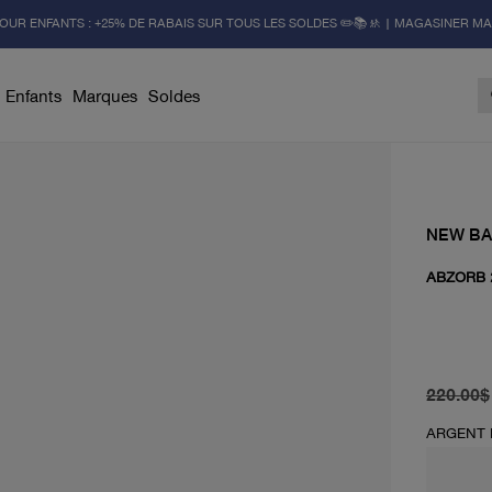
OUR ENFANTS : +25% DE RABAIS SUR TOUS LES SOLDES ✏️📚🚸 | MAGASINER M
Enfants
Marques
Soldes
NEW B
ABZORB 
prix d'or
prix actu
220.00$
ARGENT 