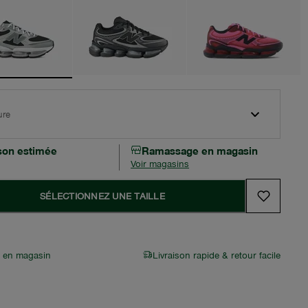
ure
ison estimée
Ramassage en magasin
Voir magasins
SÉLECTIONNEZ UNE TAILLE
r en magasin
Livraison rapide & retour facile