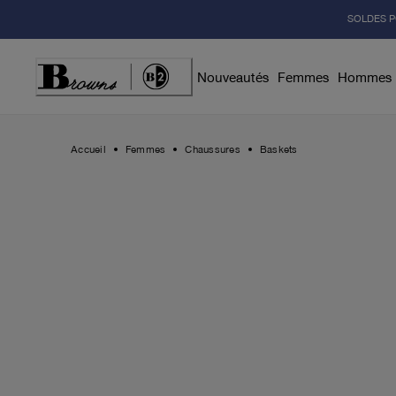
Skip
SOLDES P
to
Content
Nouveautés
Femmes
Hommes
Accueil
Femmes
Chaussures
Baskets