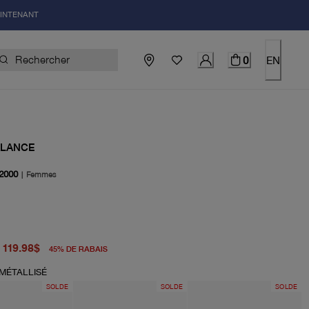
AINTENANT
0
EN
ALANCE
2000
|
Femmes
igine 220.00$
el 119.98$
119.98$
45
%
DE RABAIS
MÉTALLISÉ
SOLDE
SOLDE
SOLDE