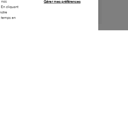
e nos
Gérer mes préférences
 En cliquant
notre
ut temps en
Style:
NEWB-0123-11-0
Dessus
:
Mesh, Synthétique
Doublure
:
Tissu
Semelle extérieure
:
Caoutchouc
Semelle intérieure
:
Tissu
Hauteur du talon
:
45mm
Hauteur de la plateforme
:
30mm
Fermeture
:
À lacets
Caractéristique spéciale semelle intérieure
:
Amovible
Bout
:
Arrondi