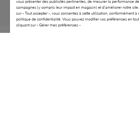
vous présenter des publicités pertinentes, de mesurer la performance d
campagnes (y compris leur impact en magasin) et d’améliorer notre site.
sur « Tout accepter », vous consentez à cette utilisation, conformément à 
politique de confidentialité. Vous pouvez modifier vos préférences en to
cliquant sur « Gérer mes préférences »
La New Balance ABZORB 2000 revisite l’héritage de la
course des années 2000 à travers un design
expérimental et résolument moderne. Dotée d’une
semelle sur toute la longueur combinant amorti
ABZORB et coussins ABZORB SBS, elle assure confort
et dynamisme. Son empeigne minimaliste et sa semelle
sculptée mettent en valeur la technologie visible dans
une silhouette contemporaine.
CARACTÉRISTIQUES
Basket futuriste inspirée de la course des années
2000
Semelle amortissante intégrale à technologie
visible