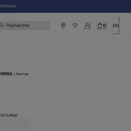
AINTENANT
0
EN
 VERSA
|
Femmes
uel 200.00$
NOCTURNE