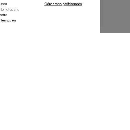
e nos
Gérer mes préférences
 En cliquant
notre
ut temps en
Style:
ONRN-0081-44-0
Dessus
:
Mesh, Synthétique
Doublure
:
Tissu
Semelle extérieure
:
Caoutchouc
Semelle intérieure
:
Tissu
Hauteur du talon
:
30mm
Hauteur de la plateforme
:
20mm
Fermeture
:
Lacet élastique
Activité
:
Décontracté
Durabilité
:
Matériau partiellement recyclé
Caractéristique spéciale semelle intérieure
:
Amovible