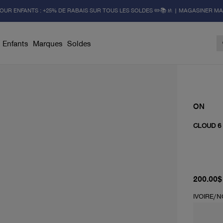
OUR ENFANTS : +25% DE RABAIS SUR TOUS LES SOLDES ✏️📚🚸 | MAGASINER M
Enfants
Marques
Soldes
ON
CLOUD 6
prix act
200.00$
IVOIRE/