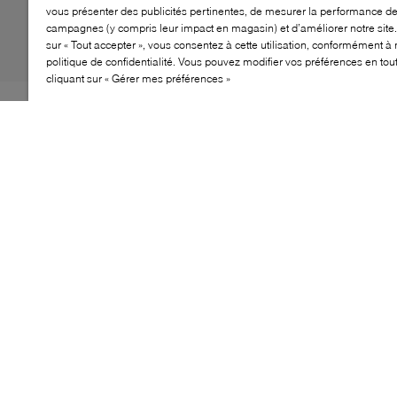
vous présenter des publicités pertinentes, de mesurer la performance d
campagnes (y compris leur impact en magasin) et d’améliorer notre site.
sur « Tout accepter », vous consentez à cette utilisation, conformément à 
politique de confidentialité. Vous pouvez modifier vos préférences en to
cliquant sur « Gérer mes préférences »
Les baskets On Cloud 6 Versa sont conçues pour
accompagner le mouvement au quotidien avec une
structure légère et performante. Dotée d’une tige aérée
et d’un amorti réactif, cette silhouette offre un bon
équilibre sous le pied. Sa construction souple favorise
un mouvement naturel, tandis que la semelle signature
optimise le confort à chaque pas.
CARACTÉRISTIQUES
Amorti CloudTec® confortable
Design léger et respirant
Structure souple pour mouvement naturel
Fermeture à lacets sécurisée