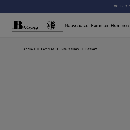
Skip
SOLDES P
to
Content
Nouveautés
Femmes
Hommes
Accueil
Femmes
Chaussures
Baskets