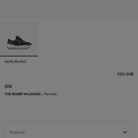
NOIR/BLANC
pr
220.00$
ON
THE ROGER WILDCARD
|
Femmes
Pointure