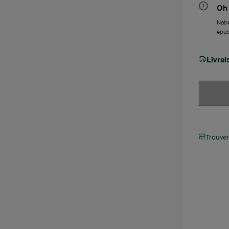
Oh 
Notre
épui
Livra
Trouve