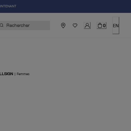
AINTENANT
0
EN
LLSIGN
|
Femmes
du prix actuel 180.00$