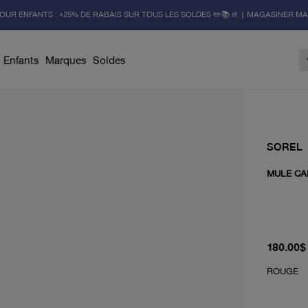
OUR ENFANTS : +25% DE RABAIS SUR TOUS LES SOLDES ✏️📚🚸 | MAGASINER M
Enfants
Marques
Soldes
SOREL
MULE CA
À partir 
180.00$
ROUGE