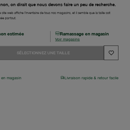
non, on dirait que nous devons faire un peu de recherche.
 site web affiche l'inventaire de tous nos magasins, et il semble que la taille soit
sée partout.
ison estimée
Ramassage en magasin
Voir magasins
SÉLECTIONNEZ UNE TAILLE
r en magasin
Livraison rapide & retour facile