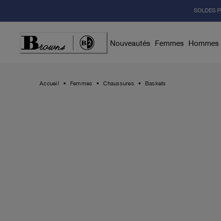
Skip
SOLDES P
to
Content
Nouveautés
Femmes
Hommes
Accueil
Femmes
Chaussures
Baskets