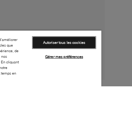
d’améliorer
Autoriser tous les cookies
cles que
périence, de
e nos
Gérer mes préférences
 En cliquant
notre
ut temps en