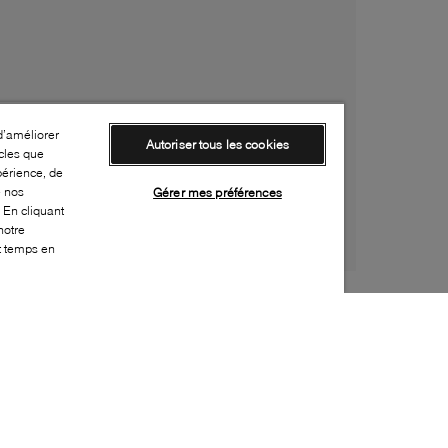
d’améliorer
Autoriser tous les cookies
cles que
périence, de
e nos
Gérer mes préférences
 En cliquant
notre
ut temps en