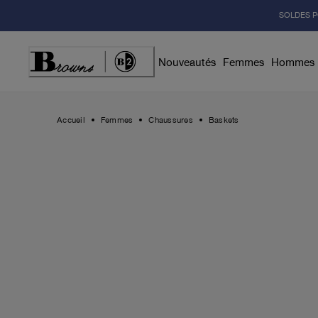
Skip
SOLDES P
to
Content
Nouveautés
Femmes
Hommes
Accueil
Femmes
Chaussures
Baskets