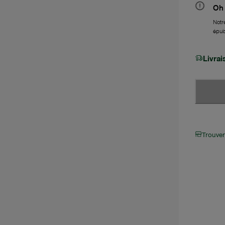
Oh 
Notre
épui
Livra
Trouve