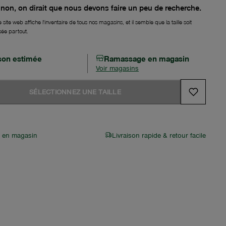
non, on dirait que nous devons faire un peu de recherche.
 site web affiche l'inventaire de tous nos magasins, et il semble que la taille soit
sée partout.
ison estimée
Ramassage en magasin
Voir magasins
SÉLECTIONNEZ UNE TAILLE
r en magasin
Livraison rapide & retour facile