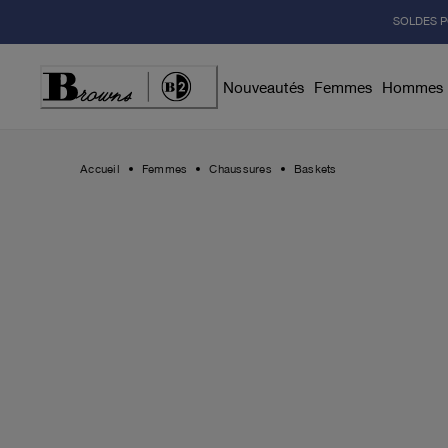
Skip
SOLDES P
to
Content
Nouveautés
Femmes
Hommes
Accueil
Femmes
Chaussures
Baskets