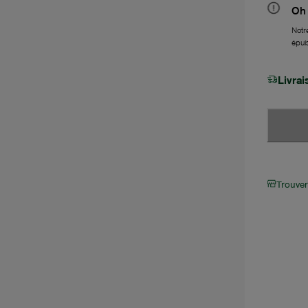
Oh 
Notre
épui
Livra
Trouve