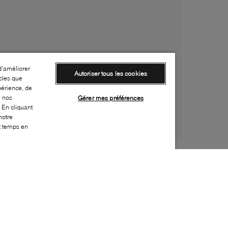
d’améliorer
Autoriser tous les cookies
cles que
périence, de
e nos
Gérer mes préférences
 En cliquant
notre
ut temps en