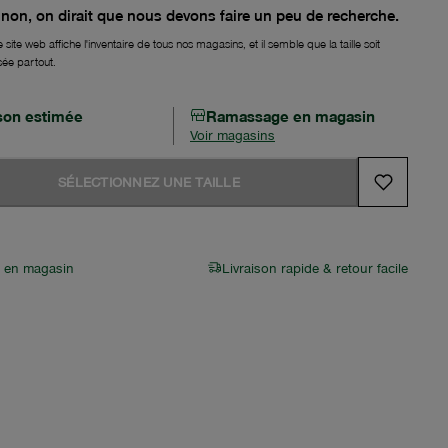
non, on dirait que nous devons faire un peu de recherche.
 site web affiche l'inventaire de tous nos magasins, et il semble que la taille soit
sée partout.
ison estimée
Ramassage en magasin
Voir magasins
SÉLECTIONNEZ UNE TAILLE
r en magasin
Livraison rapide & retour facile