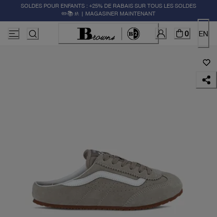
SOLDES POUR ENFANTS : +25% DE RABAIS SUR TOUS LES SOLDES
✏️📚🚸 | MAGASINER MAINTENANT
0
EN