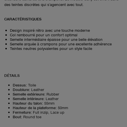
des teintes discrètes qui s'agencent avec tout.
CARACTÉRISTIQUES
Design inspiré rétro avec une touche moderne
Col rembourré pour un confort optimal
Semelle intermédiaire épaisse pour une belle élévation
Semelle arquée à crampons pour une excellente adhérence
Teintes neutres polyvalentes pour un style facile
DÉTAILS
Dessus
:
Toile
Doublure
:
Leather
Semelle extérieure
:
Rubber
Semelle intérieure
:
Leather
Hauteur du talon
:
55mm
Hauteur de la plateforme
:
50mm
Fermeture
:
Full inzip, Lace up
Bout
:
Round toe