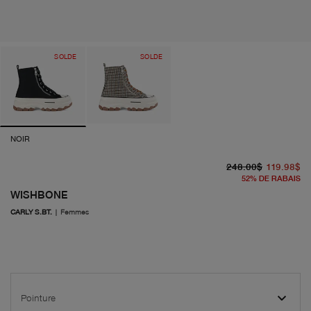
SOLDE
SOLDE
NOIR
pr
pr
248.00$
119.98$
52
%
DE RABAIS
WISHBONE
CARLY S.BT.
|
Femmes
Pointure