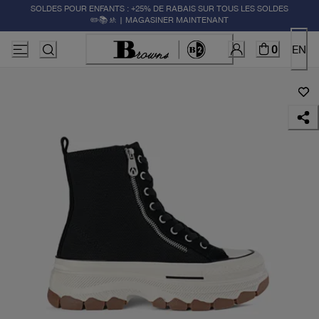
SOLDES POUR ENFANTS : +25% DE RABAIS SUR TOUS LES SOLDES
✏️📚🚸 | MAGASINER MAINTENANT
0
EN