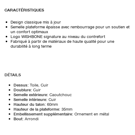
CARACTÉRISTIQUES
Design classique mis à jour
Semelle plateforme épaisse avec rembourrage pour un soutien et
un confort optimaux
Logo WISHBONE signature au niveau du contrefort
Fabriqué à partir de matériaux de haute qualité pour une
durabilité à long terme
DÉTAILS
Dessus
:
Toile, Cuir
Doublure
:
Cuir
Semelle extérieure
:
Caoutchouc
Semelle intérieure
:
Cuir
Hauteur du talon
:
60mm
Hauteur de la plateforme
:
35mm
Embellissement supplémentaire
:
Ornement en métal
Bout
:
Arrondi