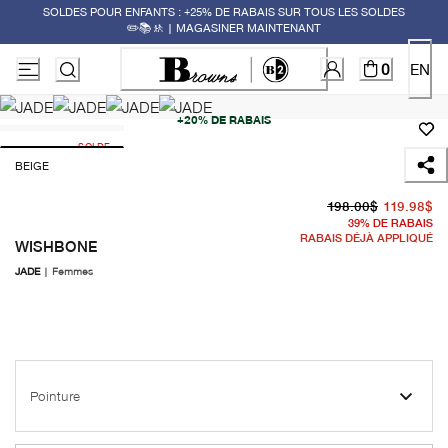
SOLDES POUR ENFANTS : +25% DE RABAIS SUR TOUS LES SOLDES
✏️📚🚸 | MAGASINER MAINTENANT
0
EN
+20% DE RABAIS
SOLDE
BEIGE
pr
pr
198.00$
119.98$
39
%
DE RABAIS
RABAIS DÉJÀ APPLIQUÉ
WISHBONE
JADE
|
Femmes
Pointure