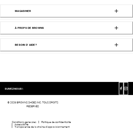
MAGASINER
À PROPS DE BROWNS
BESOIN D' AIDE?
SUIVEZ-NOUS!:
©
2026
BROWNS SHOES INC. TOUS DROITS
RÉSERVÉS
Conditions générales
Politique de confidentialité
Accessibilité
Transparence de la chaîne d’approvisionnement