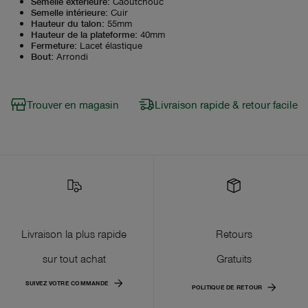
Semelle extérieure
:
Caoutchouc
Semelle intérieure
:
Cuir
Hauteur du talon
:
55mm
Hauteur de la plateforme
:
40mm
Fermeture
:
Lacet élastique
Bout
:
Arrondi
Trouver en magasin
Livraison rapide & retour facile
Livraison la plus rapide
Retours
sur tout achat
Gratuits
SUIVEZ VOTRE COMMANDE
POLITIQUE DE RETOUR