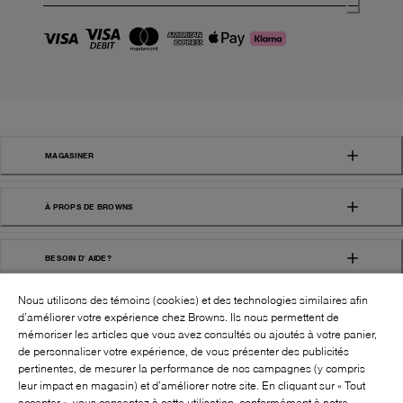
MAGASINER
À PROPS DE BROWNS
BESOIN D' AIDE?
Nous utilisons des témoins (cookies) et des technologies similaires afin
d’améliorer votre expérience chez Browns. Ils nous permettent de
mémoriser les articles que vous avez consultés ou ajoutés à votre panier,
de personnaliser votre expérience, de vous présenter des publicités
pertinentes, de mesurer la performance de nos campagnes (y compris
leur impact en magasin) et d’améliorer notre site. En cliquant sur « Tout
SUIVEZ-NOUS!:
accepter », vous consentez à cette utilisation, conformément à notre