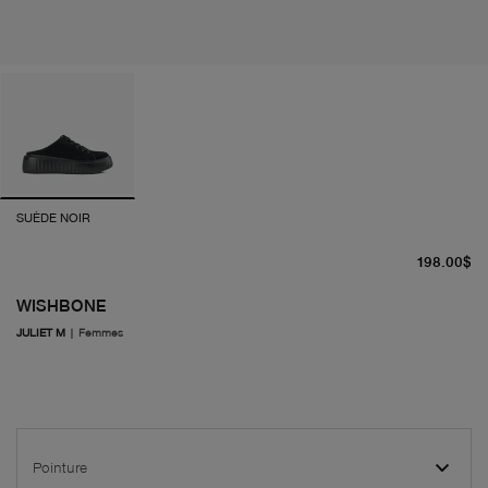
SUÈDE NOIR
pr
198.00$
WISHBONE
JULIET M
|
Femmes
Pointure