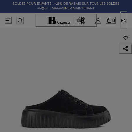
SOLDES POUR ENFANTS : +25% DE RABAIS SUR TOUS LES SOLDES
✏️📚🚸 | MAGASINER MAINTENANT
0
EN