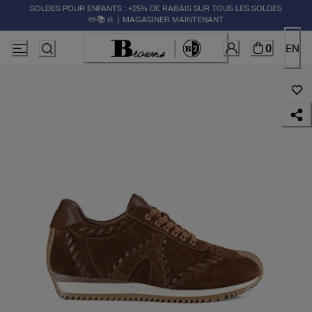
SOLDES POUR ENFANTS : +25% DE RABAIS SUR TOUS LES SOLDES
✏️📚🚸 | MAGASINER MAINTENANT
0
EN