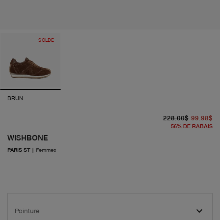
SOLDE
BRUN
pr
pr
228.00$
99.98$
56
%
DE RABAIS
WISHBONE
PARIS ST
|
Femmes
Pointure