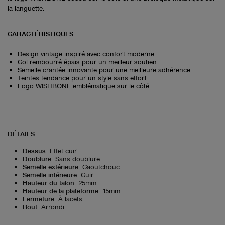
la languette.
CARACTÉRISTIQUES
Design vintage inspiré avec confort moderne
Col rembourré épais pour un meilleur soutien
Semelle crantée innovante pour une meilleure adhérence
Teintes tendance pour un style sans effort
Logo WISHBONE emblématique sur le côté
DÉTAILS
Dessus
:
Effet cuir
Doublure
:
Sans doublure
Semelle extérieure
:
Caoutchouc
Semelle intérieure
:
Cuir
Hauteur du talon
:
25mm
Hauteur de la plateforme
:
15mm
Fermeture
:
À lacets
Bout
:
Arrondi