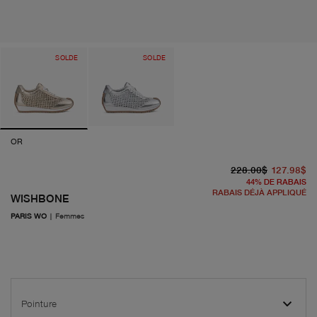
SOLDE
SOLDE
OR
pr
pr
228.00$
127.98$
44
%
DE RABAIS
RABAIS DÉJÀ APPLIQUÉ
WISHBONE
PARIS WO
|
Femmes
Pointure