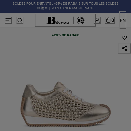
SOLDES POUR ENFANTS : +25% DE RABAIS SUR TOUS LES SOLDES
✏️📚🚸 | MAGASINER MAINTENANT
0
EN
+20% DE RABAIS