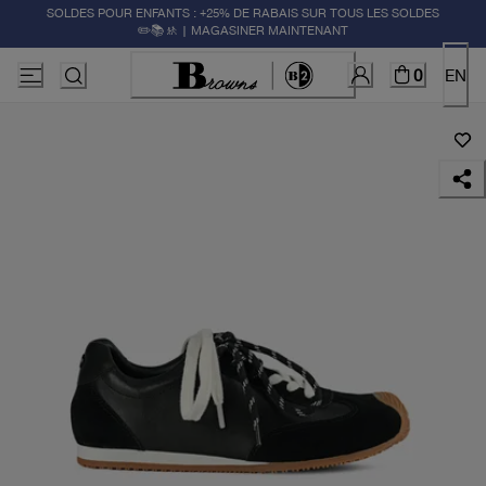
SOLDES POUR ENFANTS : +25% DE RABAIS SUR TOUS LES SOLDES
✏️📚🚸 | MAGASINER MAINTENANT
0
EN