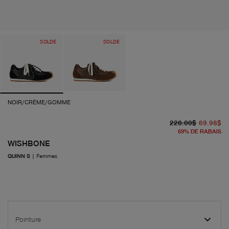
SOLDE
SOLDE
NOIR/CRÈME/GOMME
pr
pr
228.00$
69.98$
69
%
DE RABAIS
WISHBONE
QUINN S
|
Femmes
Pointure