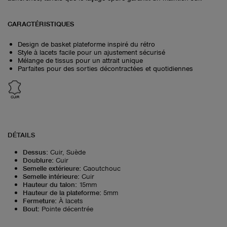
CARACTÉRISTIQUES
Design de basket plateforme inspiré du rétro
Style à lacets facile pour un ajustement sécurisé
Mélange de tissus pour un attrait unique
Parfaites pour des sorties décontractées et quotidiennes
CUIR
DÉTAILS
Dessus
:
Cuir, Suède
Doublure
:
Cuir
Semelle extérieure
:
Caoutchouc
Semelle intérieure
:
Cuir
Hauteur du talon
:
15mm
Hauteur de la plateforme
:
5mm
Fermeture
:
À lacets
Bout
:
Pointe décentrée