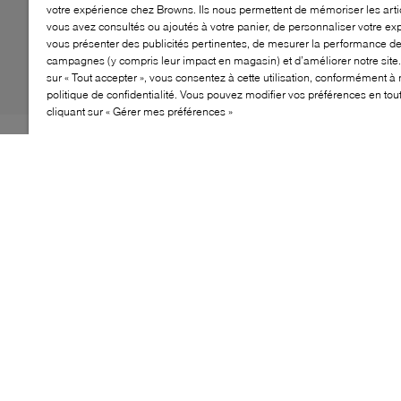
votre expérience chez Browns. Ils nous permettent de mémoriser les arti
vous avez consultés ou ajoutés à votre panier, de personnaliser votre ex
vous présenter des publicités pertinentes, de mesurer la performance d
campagnes (y compris leur impact en magasin) et d’améliorer notre site.
sur « Tout accepter », vous consentez à cette utilisation, conformément à 
politique de confidentialité. Vous pouvez modifier vos préférences en to
cliquant sur « Gérer mes préférences »
Initialement conçue pour les sports en salle en 1979, la
Handball Spezial d’adidas s’est imposée comme une
icône du style urbain. Cette version flâneur revisitée
associe une tige en suède classique à des bandes en
cuir lisse pour une allure soignée et intemporelle.
Rehaussée d’une semelle gomme signature et de
détails héritage comme le logo Spezial Trefoil sur la
languette et la signature dorée sur le côté, elle s’intègre
naturellement à un vestiaire du quotidien, du denim aux
pantalons cargo.
CARACTÉRISTIQUES