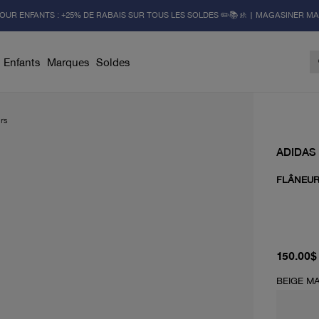
OUR ENFANTS : +25% DE RABAIS SUR TOUS LES SOLDES ✏️📚🚸 | MAGASINER M
Enfants
Marques
Soldes
rs
ADIDAS
FLÂNEUR
prix act
150.00$
BEIGE M