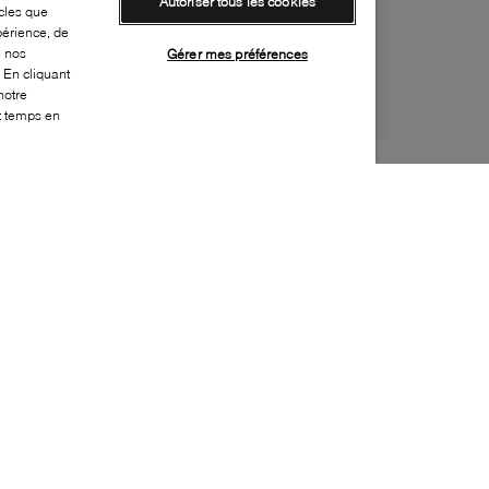
Autoriser tous les cookies
cles que
périence, de
e nos
Gérer mes préférences
 En cliquant
notre
ut temps en
Style:
ADID-0033-24-0
Dessus
:
Suède
Doublure
:
Tissu
Semelle extérieure
:
Caoutchouc
Semelle intérieure
:
Tissu
Hauteur du talon
:
20mm
Hauteur de la plateforme
:
15mm
Embellissement supplémentaire
:
Ornement à log
Caractéristique spéciale semelle intérieure
:
Amovible
Bout
:
Arrondi