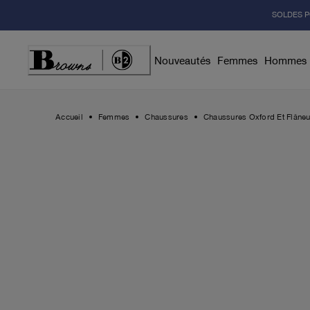
Skip
SOLDES P
to
Content
Nouveautés
Femmes
Hommes
Accueil
Femmes
Chaussures
Chaussures Oxford Et Flâneu