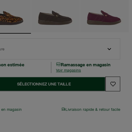
ure
ison estimée
Ramassage en magasin
Voir magasins
SÉLECTIONNEZ UNE TAILLE
r en magasin
Livraison rapide & retour facile