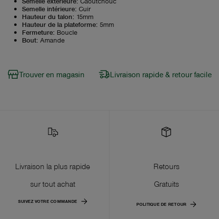
Semelle extérieure
:
Caoutchouc
Semelle intérieure
:
Cuir
Hauteur du talon
:
15mm
Hauteur de la plateforme
:
5mm
Fermeture
:
Boucle
Bout
:
Amande
Trouver en magasin
Livraison rapide & retour facile
Livraison la plus rapide
Retours
sur tout achat
Gratuits
SUIVEZ VOTRE COMMANDE
POLITIQUE DE RETOUR