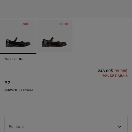
SOLDE
SOLDE
NOIR VERNI
pr
pr
248.00$
99.98$
60
%
DE RABAIS
B2
BOWERY
|
Femmes
Pointure