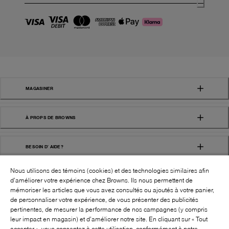
MAGASINER
À PROPS DE BROWNS
BESOIN D' AIDE?
Nous utilisons des témoins (cookies) et des technologies similaires afin
d’améliorer votre expérience chez Browns. Ils nous permettent de
mémoriser les articles que vous avez consultés ou ajoutés à votre panier,
de personnaliser votre expérience, de vous présenter des publicités
pertinentes, de mesurer la performance de nos campagnes (y compris
leur impact en magasin) et d’améliorer notre site. En cliquant sur « Tout
SUIVEZ-NOUS!:
accepter », vous consentez à cette utilisation, conformément à notre