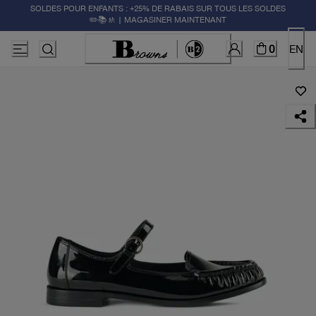
SOLDES POUR ENFANTS : +25% DE RABAIS SUR TOUS LES SOLDES
✏️📚🚸 | MAGASINER MAINTENANT
0
EN