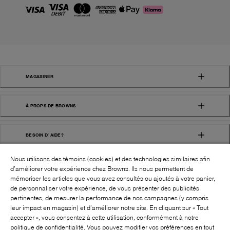
MAGASINER
À PROPS DE BROWNS
BESOIN D' AIDE?
Nous utilisons des témoins (cookies) et des technologies similaires afin
d’améliorer votre expérience chez Browns. Ils nous permettent de
mémoriser les articles que vous avez consultés ou ajoutés à votre panier,
de personnaliser votre expérience, de vous présenter des publicités
pertinentes, de mesurer la performance de nos campagnes (y compris
leur impact en magasin) et d’améliorer notre site. En cliquant sur « Tout
SUIVEZ-NOUS!:
accepter », vous consentez à cette utilisation, conformément à notre
politique de confidentialité. Vous pouvez modifier vos préférences en tout