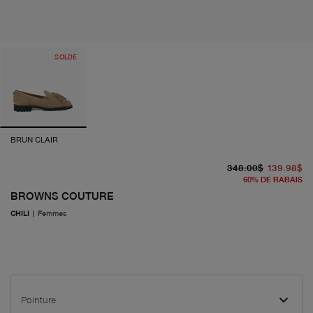
SOLDE
BRUN CLAIR
pr
pr
348.00$
139.98$
60
%
DE RABAIS
BROWNS COUTURE
CHILI
|
Femmes
Pointure