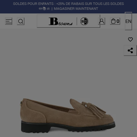
SOLDES POUR ENFANTS : +25% DE RABAIS SUR TOUS LES SOLDES
✏️📚🚸 | MAGASINER MAINTENANT
0
EN