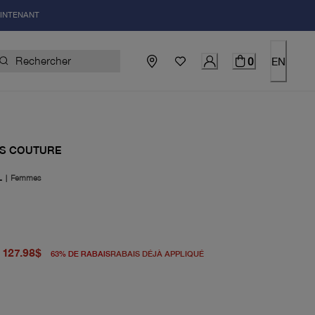
AINTENANT
0
EN
S COUTURE
L
|
Femmes
igine 348.00$
du prix actuel 127.98$
127.98$
63
%
DE RABAIS
RABAIS DÉJÀ APPLIQUÉ