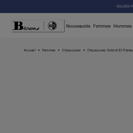
Skip
SOLDES P
to
Content
Nouveautés
Femmes
Hommes
Accueil
Femmes
Chaussures
Chaussures Oxford Et Flâneu