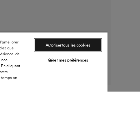
d’améliorer
Autoriser tous les cookies
cles que
périence, de
e nos
Gérer mes préférences
 En cliquant
notre
ut temps en