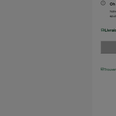
Oh 
Notre
épui
Livra
Trouve