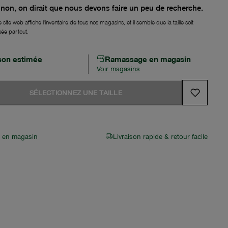
non, on dirait que nous devons faire un peu de recherche.
 site web affiche l'inventaire de tous nos magasins, et il semble que la taille soit
sée partout.
ison estimée
Ramassage en magasin
Voir magasins
SÉLECTIONNEZ UNE TAILLE
r en magasin
Livraison rapide & retour facile