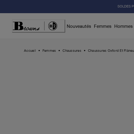
Skip
SOLDES P
to
Content
Nouveautés
Femmes
Hommes
Accueil
Femmes
Chaussures
Chaussures Oxford Et Flâneu