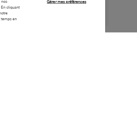
e nos
Gérer mes préférences
 En cliquant
notre
ut temps en
Style:
CLAR-0003-20-0
Dessus
:
Suède
Doublure
:
Cuir
Semelle extérieure
:
Crêpe
Semelle intérieure
:
Tissu
Hauteur du talon
:
30mm
Hauteur de la plateforme
:
10mm
Fermeture
:
Boucle
Bout
:
Carré