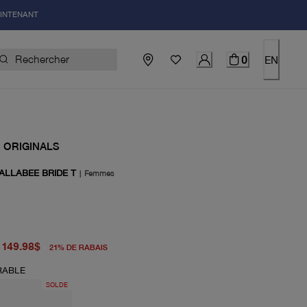
AINTENANT
0
EN
 ORIGINALS
ALLABEE BRIDE T
|
Femmes
igine 190.00$
uel 149.98$
149.98$
21
%
DE RABAIS
RABLE
SOLDE