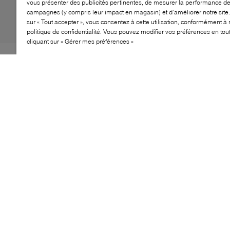
vous présenter des publicités pertinentes, de mesurer la performance d
campagnes (y compris leur impact en magasin) et d’améliorer notre site.
sur « Tout accepter », vous consentez à cette utilisation, conformément à 
politique de confidentialité. Vous pouvez modifier vos préférences en to
cliquant sur « Gérer mes préférences »
Nouvelle venue de la collection Originals, la Wallabee
T‑Bar de Clarks associe une silhouette preppy à un
savoir‑faire emblématique. Confectionnée en suède
doux de qualité supérieure, elle est dotée d’une bride
en T avec boucle et d’une semelle en crêpe naturelle
offrant équilibre et confort. Les pampilles ton sur ton et
la construction flâneur signent son style authentique.
CARACTÉRISTIQUES
Tige en suède premium avec bride en T
Fermeture à boucle réglable pour un maintien sûr
Semelle en crêpe naturelle signature
Pampilles Clarks Originals ton sur ton
Construction flâneur au style patrimonial