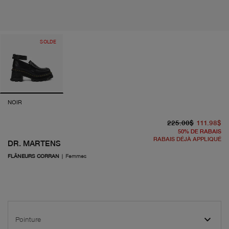
SOLDE
NOIR
pr
pr
225.00$
111.98$
50
%
DE RABAIS
RABAIS DÉJÀ APPLIQUÉ
DR. MARTENS
FLÂNEURS CORRAN
|
Femmes
Pointure