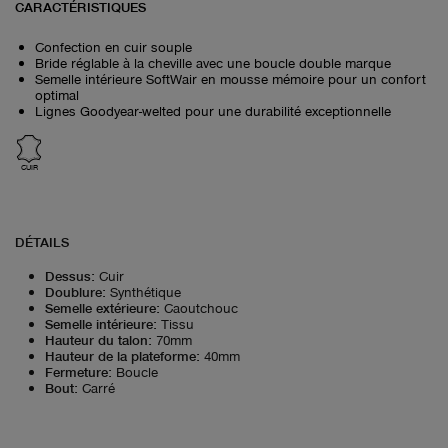
CARACTÉRISTIQUES
Confection en cuir souple
Bride réglable à la cheville avec une boucle double marque
Semelle intérieure SoftWair en mousse mémoire pour un confort
optimal
Lignes Goodyear-welted pour une durabilité exceptionnelle
CUIR
DÉTAILS
Dessus
:
Cuir
Doublure
:
Synthétique
Semelle extérieure
:
Caoutchouc
Semelle intérieure
:
Tissu
Hauteur du talon
:
70mm
Hauteur de la plateforme
:
40mm
Fermeture
:
Boucle
Bout
:
Carré