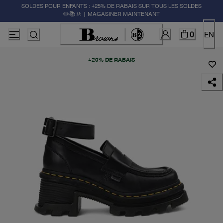
SOLDES POUR ENFANTS : +25% DE RABAIS SUR TOUS LES SOLDES
✏️📚🚸 | MAGASINER MAINTENANT
0
EN
+20% DE RABAIS