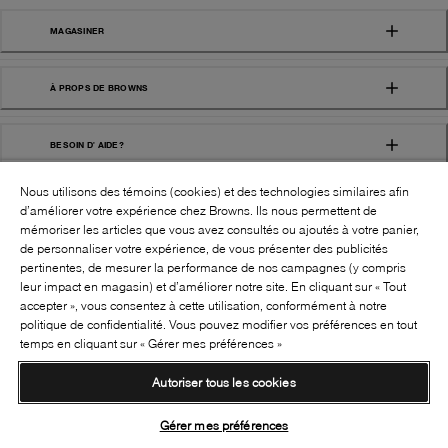
MAGASINER
À PROPS DE BROWNS
BESOIN D' AIDE?
Nous utilisons des témoins (cookies) et des technologies similaires afin
d’améliorer votre expérience chez Browns. Ils nous permettent de
mémoriser les articles que vous avez consultés ou ajoutés à votre panier,
de personnaliser votre expérience, de vous présenter des publicités
pertinentes, de mesurer la performance de nos campagnes (y compris
leur impact en magasin) et d’améliorer notre site. En cliquant sur « Tout
SUIVEZ-NOUS!:
accepter », vous consentez à cette utilisation, conformément à notre
politique de confidentialité. Vous pouvez modifier vos préférences en tout
©
2026
BROWNS SHOES INC. TOUS DROITS
temps en cliquant sur « Gérer mes préférences »
RÉSERVÉS
Autoriser tous les cookies
Conditions générales
Politique de confidentialité
Accessibilité
Transparence de la chaîne d’approvisionnement
Gérer mes préférences